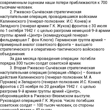
современным оценкам наши потери приближаются к 700
тысячам человек.
2. Ржевско-Сычёвская стратегическая
наступательная операция, проводившаяся войсками
Калининского (генерал-полковник И.С. Конев) и
Западного (генерал армии Г.К. Жуков) фронтов с 30 июля
по 1 октября 1942 г. с целью разгрома немецкой 9-й армии
группы армий «Центр» (командующий генерал-
фельдмаршал Г. фон Клюге). Германская группа армий –
примерный аналог советского фронта – высшего
стратегического и оперативно-тактического войскового
объединения.
За два месяца проведения операции погибли
порядка 300 тысяч солдат советской армии.
3. Вторая Ржевско-Сычёвская стратегическая
наступательная операция (операция «Марс») – боевые
действия Калининского (генерал-полковник М. А.
Пуркаев) и Западного (генерал-полковник И.С. Конев)
фронтов с 25 ноября по 20 декабря 1942 г. с целью
разгрома 9-й армии группы армий «Центр»,
оборонявшейся в Ржевско-Вяземском выступе.
Руководил операцией Г.К. Жуков. Число погибших
советских солдат – 100 тысяч человек, со стороны
немецкой армии – 40 тысяч.