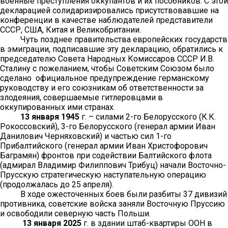
военные преступления оккупантов и их пособников. С этой
декларацией солидаризировались присутствовавшие на
конференции в качестве наблюдателей представители
СССР, США, Китая и Великобритании.
Чуть позднее правительства европейских государств
в эмиграции, подписавшие эту декларацию, обратились к
председателю Совета Народных Комиссаров СССР И.В.
Сталину с пожеланием, чтобы Советским Союзом было
сделано официальное предупреждение германскому
руководству и его союзникам об ответственности за
злодеяния, совершаемые гитлеровцами в
оккупированных ими странах.
13 января 1945
г. – силами 2-го Белорусского (К.К.
Рокоссовский), 3-го Белорусского (генерал армии Иван
Данилович Черняховский) и частью сил 1-го
Прибалтийского (генерал армии Иван Христофорович
Баграмян) фронтов при содействии Балтийского флота
(адмирал Владимир Филиппович Трибуц) начали Восточно-
Прусскую стратегическую наступательную операцию
(продолжалась до 25 апреля).
В ходе ожесточенных боев были разбиты 37 дивизий
противника, советские войска заняли Восточную Пруссию
и освободили северную часть Польши.
13 января 2025
г. в здании штаб-квартиры ООН в