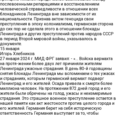
послевоенными репарациями и восстановлением
человеческой справедливости в отношении всех
блокадников Ленинграда вне зависимости от их
национальности. Признав актом геноцида свои
преступления в эпоху колониализма, германская сторона
до сих пор не сделала этого в отношении блокады
Ленинграда и других преступлений против народов СССР
в период Второй мировой войны, указывалось в
документе.
15 января
Игорь Хлебников
27 января 2024 г. МИД ФРГ заявил: - «… Войска вермахта
на протя-жении более двух лет причиняли жителям
Ленинграда ужасные страдания. В день 80-й годовщины
снятия блокады Ленинграда мы вспоминаем о тех ужасах
и страданиях, которым германский вермахт подверг
Ленинград и его жителей. Осада привела к смерти более
миллиона человек. На протяжении 872 дней город и его
жители были обречены на голод, ужасы и неизмеримые
страдания. Это страшное военное преступление остается в
нашей памяти как акт жестокости против целого города и
его жителей. Германия берет на себя историческую
ответственность Германия выступает за то, чтобы