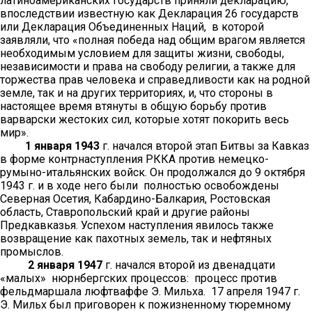
латиноамериканских государств приняли декларацию,
впоследствии известную как Декларация 26 государств
или Декларация Объединенных Наций, в которой
заявляли, что «полная победа над общим врагом является
необходимым условием для защиты жизни, свободы,
независимости и права на свободу религии, а также для
торжества прав человека и справедливости как на родной
земле, так и на других территориях, и, что стороны в
настоящее время втянуты в общую борьбу против
варварски жестоких сил, которые хотят покорить весь
мир».
1 января 1943
г. начался второй этап Битвы за Кавказ
в форме контрнаступления РККА против немецко-
румыно-итальянских войск. Он продолжался до 9 октября
1943 г. и в ходе него были полностью освобождены
Северная Осетия, Кабардино-Балкария, Ростовская
область, Ставропольский край и другие районы
Предкавказья. Успехом наступления явилось также
возвращение как пахотных земель, так и нефтяных
промыслов.
2 января 1947
г. начался второй из двенадцати
«малых» нюрнбергских процессов: процесс против
фельдмаршала люфтваффе Э. Мильха. 17 апреля 1947 г.
Э. Мильх был приговорен к пожизненному тюремному