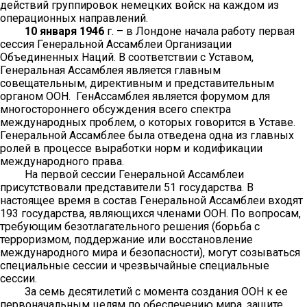
действий группировок немецких войск на каждом из
операционных направлений.
10 января 1946
г. – в Лондоне начала работу первая
сессия Генеральной Ассамблеи Организации
Объединенных Наций. В соответствии с Уставом,
Генеральная Ассамблея является главным
совещательным, директивным и представительным
органом ООН. ГенАссамблея является форумом для
многостороннего обсуждения всего спектра
международных проблем, о которых говорится в Уставе.
Генеральной Ассамблее была отведена одна из главных
ролей в процессе выработки норм и кодификации
международного права.
На первой сессии Генеральной Ассамблеи
присутствовали представители 51 государства. В
настоящее время в состав Генеральной Ассамблеи входят
193 государства, являющихся членами ООН. По вопросам,
требующим безотлагательного решения (борьба с
терроризмом, поддержание или восстановление
международного мира и безопасности), могут созываться
специальные сессии и чрезвычайные специальные
сессии.
За семь десятилетий с момента создания ООН к ее
первоначальным целям по обеспечению мира, защите