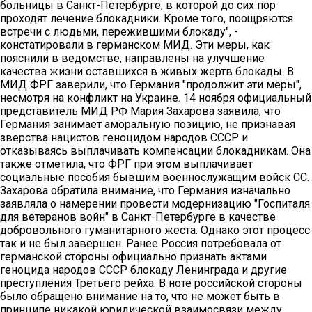
больницы в Санкт-Петербурге, в которой до сих пор
проходят лечение блокадники. Кроме того, поощряются
встречи с людьми, пережившими блокаду", -
констатировали в германском МИД. Эти меры, как
пояснили в ведомстве, направлены на улучшение
качества жизни оставшихся в живых жертв блокады. В
МИД ФРГ заверили, что Германия "продолжит эти меры",
несмотря на конфликт на Украине. 14 ноября официальный
представитель МИД РФ Мария Захарова заявила, что
Германия занимает аморальную позицию, не признавая
зверства нацистов геноцидом народов СССР и
отказываясь выплачивать компенсации блокадникам. Она
также отметила, что ФРГ при этом выплачивает
социальные пособия бывшим военнослужащим войск СС.
Захарова обратила внимание, что Германия изначально
заявляла о намерении провести модернизацию "Госпиталя
для ветеранов войн" в Санкт-Петербурге в качестве
добровольного гуманитарного жеста. Однако этот процесс
так и не был завершен. Ранее Россия потребовала от
германской стороны официально признать актами
геноцида народов СССР блокаду Ленинграда и другие
преступления Третьего рейха. В ноте российской стороны
было обращено внимание на то, что не может быть в
принципе никакой юридической взаимосвязи между