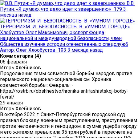
В.В.
Путин: «Я думаю, что дело идет к завершению»
179
3
месяца назад
ТЕРРОРИЗМ И БЕЗОПАСНОСТЬ В «УМНОМ ГОРОДЕ»
Хлобустов Олег Максимович, эксперт Фонда
национальной и международной безопасности, член
Общества изучения истории отечественных спецслужб
Автор:
Олег Хлообустов
193
3 месяца назад
Комментарии (4)
06 февраля
Игорь Хлебников
Продолжение темы совместной борьбы народов против
германского национал-социализма см. Хроника
совместной борьбы: Февраль: -
https://rostrb.ru/obshhestvo/hronika-antifashistskoj-borby-
fevral/
29 января
Игорь Хлебников
В октябре 2022 г. Санкт-Петербургский городской суд
признал блокаду военным преступлением, преступлением
против человечности и геноцидом, а сумма ущерба городу
и его жителям превысила 35 трлн рублей в пересчете на
современную валюту. 2 ноября 2013 года президент РФ