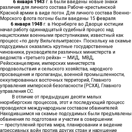
6 января 1943
г. в были введены новые знаки
различия для личного состава Рабоче-крестьянской
Красной армии в виде погон. Для личного состава Военно-
Морского флота погоны были введены 15 февраля.
6 января 1948
г. в Нюрнберге во Дворце юстиции
начал работу одиннадцатый судебный процесс над
нацистскими военными преступниками, известный как
процесс «по делу Вильгельмтрассе». Поскольку на скамье
подсудимых оказались крупные государственные
чиновники, руководители различных министерств и
ведомств «третьего рейха» — МИД, МВД,
Рейхсканцелярии, имперских министерств
продовольствия и сельского хозяйства, народного
просвещения и пропаганды, военной промышленности,
оккупированных восточных территорий, Главного
управления имперской безопасности (РСХА), Главного
управления СС.
В отличие от предыдущих десяти малых
нюрнбергских процессов, этот и последующий процесс
проводился международным составом обвинителей.
Находившимся на скамье подсудимых были предъявлены
обвинения по подготовке и участии в совершении:
— преступлений против мира, планировании и ведение
агрессивных войн против других стран и нарушение