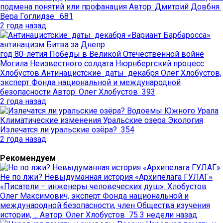
подмена понятий или профанация
Автор:
Дмитрий Довбня.
Вера Гоглидзе.
681
2 года назад
«Вариант Барбаросса»
антинацизм
Битва за Днепр
год 80-летия Победы в Великой Отечественной войне
Могила Неизвестного солдата
Нюрнбергский процесс
Хлобустов
Антинацистские даты декабря
Олег Хлобустов,
эксперт Фонда национальной и международной
безопасности
Автор:
Олег Хлобустов
393
2 года назад
Водоемы Южного Урала
Климатические изменения
Уральские озера
Экология
Излечатся ли уральские озёра?
354
2 года назад
Рекомендуем
Не по лжи? Невыдуманная история «Архипелага ГУЛАГ»
«Писатели – инженеры человеческих душ». Хлобустов
Олег Максимович, эксперт Фонда национальной и
международной безопасности, член Общества изучения
истории, ...
Автор:
Олег Хлобустов
75
3 недели назад