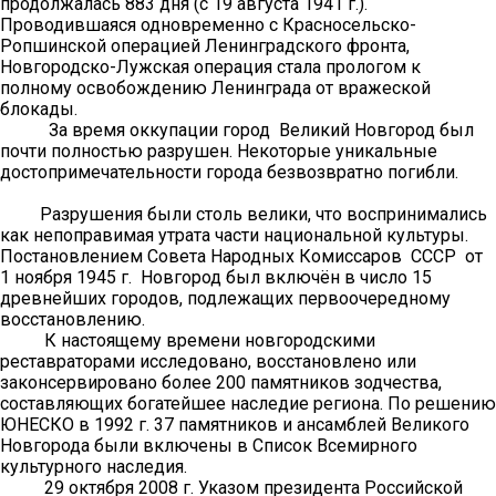
продолжалась 883 дня (с 19 августа 1941 г.).
Проводившаяся одновременно с Красносельско-
Ропшинской операцией Ленинградского фронта,
Новгородско-Лужская операция стала прологом к
полному освобождению Ленинграда от вражеской
блокады.
За время оккупации город Великий Новгород был
почти полностью разрушен. Некоторые уникальные
достопримечательности города безвозвратно погибли.
Разрушения были столь велики, что воспринимались
как непоправимая утрата части национальной культуры.
Постановлением Совета Народных Комиссаров СССР от
1 ноября 1945 г. Новгород был включён в число 15
древнейших городов, подлежащих первоочередному
восстановлению.
К настоящему времени новгородскими
реставраторами исследовано, восстановлено или
законсервировано более 200 памятников зодчества,
составляющих богатейшее наследие региона. По решению
ЮНЕСКО в 1992 г. 37 памятников и ансамблей Великого
Новгорода были включены в Список Всемирного
культурного наследия.
29 октября 2008 г. Указом президента Российской