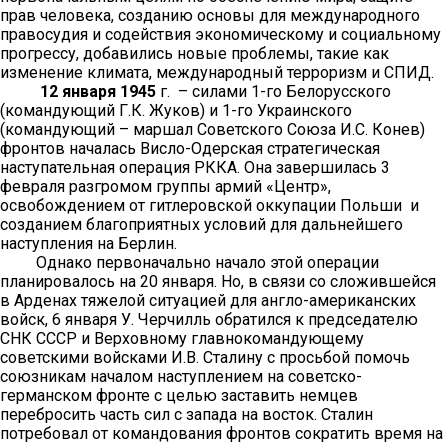
прав человека, созданию основы для международного
правосудия и содействия экономическому и социальному
прогрессу, добавились новые проблемы, такие как
изменение климата, международный терроризм и СПИД.
12 января 1945
г. – силами 1-го Белорусского
(командующий Г.К. Жуков) и 1-го Украинского
(командующий – маршал Советского Союза И.С. Конев)
фронтов началась Висло-Одерская стратегическая
наступательная операция РККА. Она завершилась 3
февраля разгромом группы армий «Центр»,
освобождением от гитлеровской оккупации Польши и
созданием благоприятных условий для дальнейшего
наступления на Берлин.
Однако первоначально начало этой операции
планировалось на 20 января. Но, в связи со сложившейся
в Арденах тяжелой ситуацией для англо-американских
войск, 6 января У. Черчилль обратился к председателю
СНК СССР и Верховному главнокомандующему
советскими войсками И.В. Сталину с просьбой помочь
союзникам началом наступлением на советско-
германском фронте с целью заставить немцев
перебросить часть сил с запада на восток. Сталин
потребовал от командования фронтов сократить время на