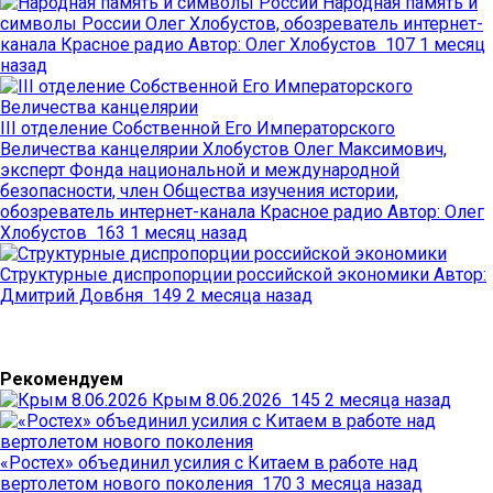
Народная память и
символы России
Олег Хлобустов, обозреватель интернет-
канала Красное радио
Автор:
Олег Хлобустов
107
1 месяц
назад
III отделение Собственной Его Императорского
Величества канцелярии
Хлобустов Олег Максимович,
эксперт Фонда национальной и международной
безопасности, член Общества изучения истории,
обозреватель интернет-канала Красное радио
Автор:
Олег
Хлобустов
163
1 месяц назад
Структурные диспропорции российской экономики
Автор:
Дмитрий Довбня
149
2 месяца назад
Рекомендуем
Крым 8.06.2026
145
2 месяца назад
«Ростех» объединил усилия с Китаем в работе над
вертолетом нового поколения
170
3 месяца назад