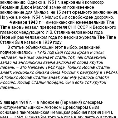
заключению. Однако в 1951 г. верховный комиссар
Германии Джон Маклой заменил пожизненное
заключение для Мильха на 15 лет тюремного заключения.
Но уже в июне 1954 г. Мильх был освобожден досрочно.
4 января 1943
г. – американский еженедельник
The
Time
вновь назвал председателя СНК СССР и Верховного
главнокомандующего И.В. Сталина человеком года.
Первый раз человеком года по версии журнала
The Time
Сталин был назван в 1939 году.
В статье, объясняющей этот выбор, редакцией
подчеркивалось: «
1942 год был годом крови и силы.
Человек, чьё имя означает сталь, тот, чей словарный
запас на английском языке включает слова крутой
парень, – это Человек 1942 года. Только Иосиф Сталин
знает, насколько близка была Россия к разгрому в 1942-м.
И только Иосиф Сталин знает, как ему удалось спасти
Россию. Иосиф Сталин победил. Он и есть тот крутой
парень…»
.
5 января 1919
г. – в Мюнхене (Германия) слесарем-
инструментальщиком Антоном Дрекслером была
основана пангерманская Немецкая рабочая партия (НРП,
нем. – DAP). В сентябре того же года в эту партию вступил