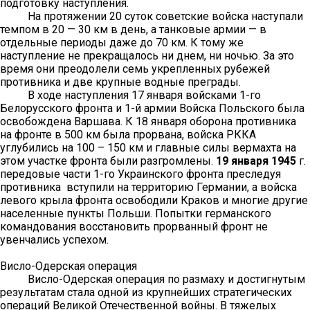
подготовку наступления.
На протяжении 20 суток советские войска наступали
темпом в 20 — 30 км в день, а танковые армии — в
отдельные периоды даже до 70 км. К тому же
наступление не прекращалось ни днем, ни ночью. За это
время они преодолели семь укрепленных рубежей
противника и две крупные водные преграды.
В ходе наступления 17 января войсками 1-го
Белорусского фронта и 1-й армии Войска Польского была
освобождена Варшава. К 18 января оборона противника
на фронте в 500 км была прорвана, войска РККА
углубились на 100 – 150 км и главные силы вермахта на
этом участке фронта были разгромлены.
19 января 1945
г.
передовые части 1-го Украинского фронта преследуя
противника вступили на территорию Германии, а войска
левого крыла фронта освободили Краков и многие другие
населенные пункты Польши. Попытки германского
командования восстановить прорванный фронт не
увенчались успехом.
Висло-Одерская операция
Висло-Одерская операция по размаху и достигнутым
результатам стала одной из крупнейших стратегических
операций Великой Отечественной войны. В тяжелых