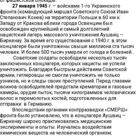
от фашистской блокады.
27 января 1945
г. – войсками 1-го Украинского
фронта (командующий маршал Советского Союза Иван
Степанович Конев) на территории Польши в 60 км к
Западу от Кракова вблизи города Освенцим был
освобожден крупнейший и самый долголетний
нацистский лагерь массового уничтожения Аушвиц –
Биркенау. За время его существования с 1940 г. в этом
концлагере были уничтожены свыше миллиона ста тысяч
человек. И более 500 тысяч умерли от голода и болезней…
Советские солдаты освободили несколько тысяч
заключенных концлагеря, которых нацисты не успели
уничтожить. Благодаря быстрым действиям Советской
армии, гитлеровцы не смогли уничтожить не только
узников, но и следы своих преступлений. Перед глазами
воинов-освободителей предстали крематории и газовые
камеры, орудия пыток, тысячи килограммов человеческих
волос и перемолотых костей, подготовленных для
отправки в Германию.
Впоследствии органами контрразведки «СМЕРШ»
фронта было установлено, что в концлагере Аушвиц –
Биркенау широко практиковались медицинские
эксперименты и опыты. Изучались воздействия
химических веществ на человеческий организм;