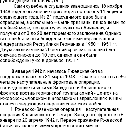
руководящий состав НСДАП).
Сами судебные слушания завершились 18 ноября
1948 года, а оглашение приговора состоялось
11 апреля
следующего года. Из 21 подсудимого двое были
оправданы, а остальные – были признаны виновными, по
крайней мере, по одному из пунктов обвинения, и
получили от 3 до 20 лет тюремного заключения. Однако
все они были освобождены властями образованной
Федеративной Республики Германия в 1950 – 1951 гг.
Двум заключенным 20 летний срок заключения был
сначала снижен до 10 лет, однако и они были
освобождены уже в декабре 1951 г.
8 января 1942
г. началась Ржевская битва,
продолжавшаяся до 31 марта 1943 г. Она включала в себя
четыре наступательные фронтовые операции,
проведенные войсками Западного и Калининского
фронтов против германской группы армий «Центр» на
Ржевско-Сычевском и Вяземском направлениях. К ним
относят следующие операции советских войск:
1. Ржевско-Вяземская операция – наступательная
операция Калининского и Северо-Западного фронтов с 8
января по 20 апреля 1942 г. Первое сражение Ржевской
битвы является и самым кровопролитным: по