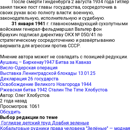
После смерти Гинденбурга 2 августа 1934 года Гитлер
занял также пост главы государства, сосредоточив в
своих руках всю полноту власти: военную,
законодательную, исполнительную и судебную.
31 января 1941
г. главнокомандующий сухопутными
войсками генерал-фельдмаршал Вальтер фон
Браухич подписал директиву ОКХ № 050/41 по
стратегическому сосредоточению и развёртыванию
вермахта для агрессии против СССР.
Мнение автора может не совпадать с позицией редукции.
Аушвиц – Биркенау1947
Битва за Кавказ
Висло-Одерская операция
Выставка Ленинградской блокады 13.01.25
Декларация 26 государств
Освобождение Великого Новгорода 1944
Ржевская битва 1942
Сталин The Time
Хлобустов
Автор:
Олег Хлобустов
2 года назад
Просмотров: 1061
Обсудить
Выбор редакции по теме
Гоглидзе
детский труд
Довбня
зеленые
Кобальтовые рудники
права человека
"Зелёные" — модная