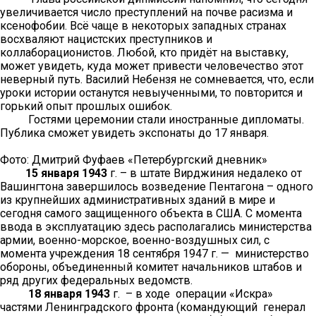
увеличивается число преступлений на почве расизма и
ксенофобии. Всё чаще в некоторых западных странах
восхваляют нацистских преступников и
коллаборационистов. Любой, кто придёт на выставку,
может увидеть, куда может привести человечество этот
неверный путь. Василий Небензя не сомневается, что, если
уроки истории останутся невыученными, то повторится и
горький опыт прошлых ошибок.
Гостями церемонии стали иностранные дипломаты.
Публика сможет увидеть экспонаты до 17 января.
Фото: Дмитрий Фуфаев «Петербургский дневник»
15 января 1943
г. – в штате Вирджиния недалеко от
Вашингтона завершилось возведение Пентагона – одного
из крупнейших административных зданий в мире и
сегодня самого защищенного объекта в США. С момента
ввода в эксплуатацию здесь располагались министерства
армии, военно-морское, военно-воздушных сил, с
момента учреждения 18 сентября 1947 г. — министерство
обороны, объединенный комитет начальников штабов и
ряд других федеральных ведомств.
18 января 1943
г. – в ходе операции «Искра»
частями Ленинградского фронта (командующий генерал