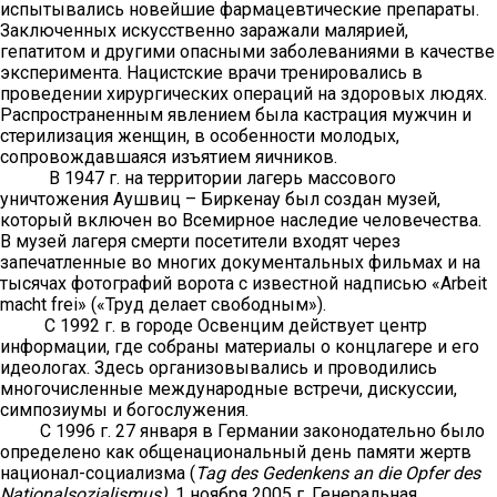
испытывались новейшие фармацевтические препараты.
Заключенных искусственно заражали малярией,
гепатитом и другими опасными заболеваниями в качестве
эксперимента. Нацистские врачи тренировались в
проведении хирургических операций на здоровых людях.
Распространенным явлением была кастрация мужчин и
стерилизация женщин, в особенности молодых,
сопровождавшаяся изъятием яичников.
В 1947 г. на территории лагерь массового
уничтожения Аушвиц – Биркенау был создан музей,
который включен во Всемирное наследие человечества.
В музей лагеря смерти посетители входят через
запечатленные во многих документальных фильмах и на
тысячах фотографий ворота с известной надписью «Arbeit
macht frei» («Труд делает свободным»).
С 1992 г. в городе Освенцим действует центр
информации, где собраны материалы о концлагере и его
идеологах. Здесь организовывались и проводились
многочисленные международные встречи, дискуссии,
симпозиумы и богослужения.
С 1996 г. 27 января в Германии законодательно было
определено как общенациональный день памяти жертв
национал-социализма (
Tag
des
Gedenkens
an
die
Opfer
des
Nationalsozialismus
)
. 1 ноября 2005 г. Генеральная