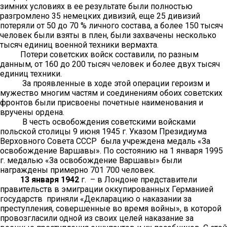
зимних условиях в ее результате были полностью
разгромлено 35 немецких дивизий, еще 25 дивизий
потеряли от 50 до 70 % личного состава, а более 150 тысяч
человек были взяты в плен, были захвачены несколько
тысяч единиц военной техники вермахта.
Потери советских войск составили, по разным
данным, от 160 до 200 тысяч человек и более двух тысяч
единиц техники.
За проявленные в ходе этой операции героизм и
мужество многим частям и соединениям обоих советских
фронтов были присвоены почетные наименования и
вручены ордена.
В честь освобождения советскими войсками
польской столицы 9 июня 1945 г. Указом Президиума
Верховного Совета СССР была учреждена медаль «За
освобождение Варшавы». По состоянию на 1 января 1995
г. медалью «За освобождение Варшавы» были
награждены примерно 701 700 человек.
13 января 1942
г. – в Лондоне представители
правительств в эмиграции оккупированных Германией
государств приняли «Декларацию о наказании за
преступления, совершенные во время войны», в которой
провозгласили одной из своих целей наказание за