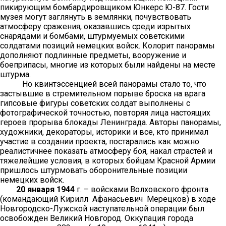
пикирующим бомбардировщиком Юнкерс Ю-87. Гости
музея могут заглянуть в землянки, почувствовать
атмосферу сражения, оказавшись среди изрытых
снарядами и бомбами, штурмуемых советскими
солдатами позиций немецких войск. Колорит панорамы
дополняют подлинные предметы, вооружение и
боеприпасы, многие из которых были найдены на месте
штурма.
Но квинтэссенцией всей панорамы стало то, что
застывшие в стремительном порыве броска на врага
гипсовые фигуры советских солдат выполнены с
фотографической точностью, повторяя лица настоящих
героев прорыва блокады Ленинграда. Авторы панорамы,
художники, декораторы, историки и все, кто принимал
участие в создании проекта, постарались как можно
реалистичнее показать атмосферу боя, накал страстей и
тяжелейшие условия, в которых бойцам Красной Армии
пришлось штурмовать оборонительные позиции
немецких войск.
20 января 1944
г. – войсками Волховского фронта
(командающий Кирилл Афанасьевич Мерецков) в ходе
Новгородско-Лужской наступательной операции был
освобожден Великий Новгород. Оккупация города