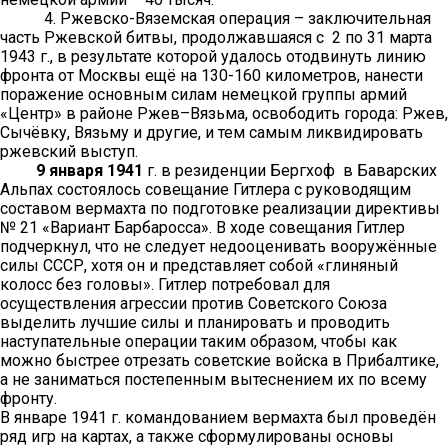
4. Ржевско-Вяземская операция – заключительная
часть Ржевской битвы, продолжавшаяся с 2 по 31 марта
1943 г., в результате которой удалось отодвинуть линию
фронта от Москвы ещё на 130-160 километров, нанести
поражение основным силам немецкой группы армий
«Центр» в районе Ржев–Вязьма, освободить города: Ржев,
Сычёвку, Вязьму и другие, и тем самым ликвидировать
ржевский выступ.
9 января 1941
г. в резиденции Бергхоф в Баварских
Альпах состоялось совещание Гитлера с руководящим
составом вермахта по подготовке реализации директивы
№ 21 «Вариант Барбаросса». В ходе совещания Гитлер
подчеркнул, что не следует недооценивать вооружённые
силы СССР, хотя он и представляет собой «глиняный
колосс без головы». Гитлер потребовал для
осуществления агрессии против Советского Союза
выделить лучшие силы и планировать и проводить
наступательные операции таким образом, чтобы как
можно быстрее отрезать советские войска в Прибалтике,
а не заниматься постепенным вытеснением их по всему
фронту.
В январе 1941 г. командованием вермахта был проведëн
ряд игр на картах, а также сформулированы основы