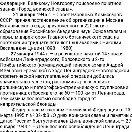
Федерации Великому Новгороду присвоено почетное
звания «Город воинской славы».
21 января 1945
г. – Совет Народных Комиссаров
СССР принял постановление об организации в Москве
Ботанического сада, приуроченного к 220-летию
образования Российской Академии наук. Основателем и
первым директором Главного ботанического сада на
протяжении тридцати пяти лет был академик Николай
Васильевич Цицин (1898 – 1980).
27 января
1944 г. – в результате начатой 14 января
войсками Ленинградского, Волховского и 2-го
Прибалтийского (командующий генерал армии Андрей
Иванович Ерёменко) в ходе Ленинградско-Новгородской
стратегической наступательной операции добились
значительных успехов, разгромив красносельско-
ропшинскую и петергофско-стрельнинскую группировки
противника, отбросив его на 60 – 100 км от Ленинграда.
Тем самым полностью освободив город от
неприятельской блокады.
Федеральным законом Российской Федерации от 13
марта 1995 г. № 32-ФЗ «О днях воинской славы и памятных
датах России» был установлен День воинской славы: — 27
января 1944 г. – День полного освобождения Ленинграда