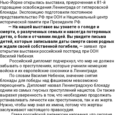
Нью-Йорке открылась выставка, приуроченная к 81-й
годовщине освобождения Ленинграда от гитлеровской
блокады. Экспозицию подготовили постоянное
представительство РФ при ООН и Национальный центр
исторической памяти при Президенте РФ.
— На нашей выставке вы узнаете о голоде и
смерти, о разлученных семьях и навсегда потерянных
детях, о боли и отчаянии людей. Вы увидите письма
детей, которые записывали даты смерти своих родных
и ждали своей собственной погибели, —
заявил при
открытии выставки российский постпред при ООН
Василий Небензя.
Российский дипломат подчеркнул, что мир не должен
забывать о преступлениях, которые учинили немецкие
войска и их европейские союзники в Ленинграде.
По словам Василия Небензи, значение снятия
блокады для победы над фашизмом невозможно
переоценить. Дипломат назвал Ленинградскую блокаду
одним из самых гнусных преступлений нацистов. Он также
выразил уверенность в том, что необходимо продолжать
устанавливать личности как преступников, так и их жертв.
Нужно, чтобы мир знал их имена, потому что жертвы
заслуживают настоящего правосудия.
Глава российской дипмиссии напомнил, что сегодня