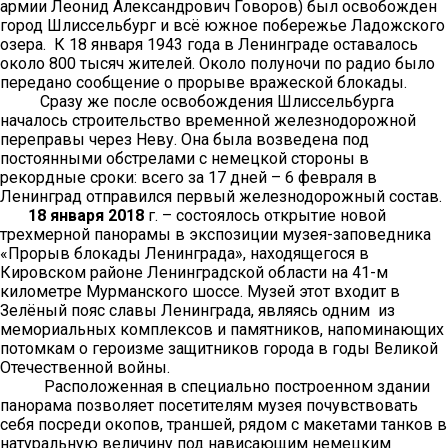
армии Леонид Александрович Говоров) был освобожден
город Шлиссельбург и всё южное побережье Ладожского
озера. К 18 января 1943 года в Ленинграде оставалось
около 800 тысяч жителей. Около полуночи по радио было
передано сообщение о прорыве вражеской блокады.
Сразу же после освобождения Шлиссельбурга
началось строительство временной железнодорожной
переправы через Неву. Она была возведена под
постоянными обстрелами с немецкой стороны в
рекордные сроки: всего за 17 дней – 6 февраля в
Ленинград отправился первый железнодорожный состав.
18 января 2018
г. – состоялось открытие новой
трехмерной панорамы в экспозиции музея-заповедника
«Прорыв блокады Ленинграда», находящегося в
Кировском районе Ленинградской области на 41-м
километре Мурманского шоссе. Музей этот входит в
Зелёный пояс славы Ленинграда, являясь одним из
мемориальных комплексов и памятников, напоминающих
потомкам о героизме защитников города в годы Великой
Отечественной войны.
Расположенная в специально построенном здании
панорама позволяет посетителям музея почувствовать
себя посреди окопов, траншей, рядом с макетами танков в
натуральную величину под нависающим немецким