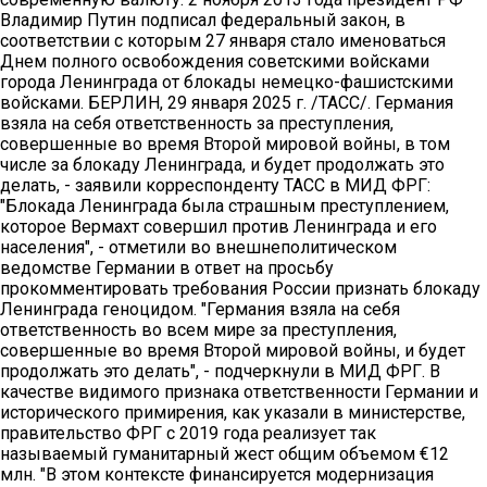
Владимир Путин подписал федеральный закон, в
соответствии с которым 27 января стало именоваться
Днем полного освобождения советскими войсками
города Ленинграда от блокады немецко-фашистскими
войсками. БЕРЛИН, 29 января 2025 г. /ТАСС/. Германия
взяла на себя ответственность за преступления,
совершенные во время Второй мировой войны, в том
числе за блокаду Ленинграда, и будет продолжать это
делать, - заявили корреспонденту ТАСС в МИД ФРГ:
"Блокада Ленинграда была страшным преступлением,
которое Вермахт совершил против Ленинграда и его
населения", - отметили во внешнеполитическом
ведомстве Германии в ответ на просьбу
прокомментировать требования России признать блокаду
Ленинграда геноцидом. "Германия взяла на себя
ответственность во всем мире за преступления,
совершенные во время Второй мировой войны, и будет
продолжать это делать", - подчеркнули в МИД ФРГ. В
качестве видимого признака ответственности Германии и
исторического примирения, как указали в министерстве,
правительство ФРГ с 2019 года реализует так
называемый гуманитарный жест общим объемом €12
млн. "В этом контексте финансируется модернизация