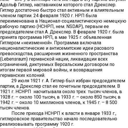
Адольф Гитлер, наставником которого стал Дрекслер.
Гитлер достаточно быстро стал активным и влиятельным
членом партии. 24 февраля 1920 г. НРП была
переименована в Национал-социалистическую немецкую
рабочую партию (НСНРП, нем. NSDAP), первым ее
председателем стал А. Дрекслер. В феврале 1920 г. была
принята программа НРП, в мае 1925 г. объявленная
Гитлером «неизменной». Программа включала
националистические и антисемитские идеи расового
превосходства, расширения жизненного пространства
(Lebensraum) германской нации, ликвидации всех
ограничений, диктуемых Версальским договором по
итогам первой мировой войны, и возвращения
германских колоний.
29 июля 1921 г. А. Гитлер был избран председателем
партии, а Дрекслер стал ее почетным председателем. В
1921 г. НСНРП насчитывала около трех тысяч членов, в
1928 г. – около 100 тысяч, в 1933 г. – около 850 тысяч; в
1942 г. – около 10 миллионов членов, к 1945 г. – 8 500
тысяч членов.
После прихода НСНРП к власти в январе 1933 г.,
гитлеровское правительство начало последовательно
реализовывать программу 1920 г.