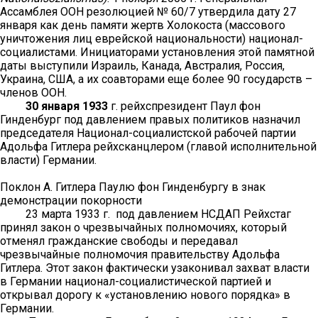
Ассамблея ООН резолюцией № 60/7 утвердила дату 27
января как день памяти жертв Холокоста (массового
уничтожения лиц еврейской национальности) национал-
социалистами. Инициаторами установления этой памятной
даты выступили Израиль, Канада, Австралия, Россия,
Украина, США, а их соавторами еще более 90 государств –
членов ООН.
30 января 1933
г. рейхспрезидент Паул фон
Гинденбург под давлением правых политиков назначил
председателя Национал-социалистской рабочей партии
Адольфа Гитлера рейхсканцлером (главой исполнительной
власти) Германии.
Поклон А. Гитлера Паулю фон Гинденбургу в знак
демонстрации покорности
23 марта 1933 г. под давлением НСДАП Рейхстаг
принял закон о чрезвычайных полномочиях, который
отменял гражданские свободы и передавал
чрезвычайные полномочия правительству Адольфа
Гитлера. Этот закон фактически узаконивал захват власти
в Германии национал-социалистической партией и
открывал дорогу к «установлению нового порядка» в
Германии.