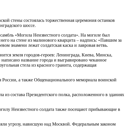
вской стены состоялась торжественная церемония останков
нградского шоссе.
амбль «Могила Неизвестного солдата». На могиле был
него на стене из малинового кварцита – надпись: «Павшим за
вом знамени лежат солдатская каска и лавровая ветвь.
тся земля городов-героев: Ленинграда, Киева, Минска,
е написано название города и выгравировано чеканное
угольная стела из красного гранита, содержащая
 России, а также Общенационального мемориала воинской
 из состава Президентского полка, расположенного в зданиях
гилу Неизвестного солдата также посещают прибывающие в
няли угрозу, нависшую над Москвой. Федеральным законом