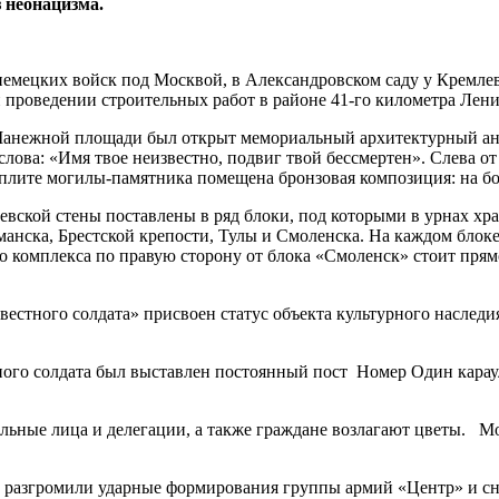
 неонацизма.
 немецких войск под Москвой, в Александровском саду у Кремле
проведении строительных работ в районе 41-го километра Лени
анежной площади был открыт мемориальный архитектурный анс
ова: «Имя твое неизвестно, подвиг твой бессмертен». Слева от 
плите могилы-памятника помещена бронзовая композиция: на бое
й стены поставлены в ряд блоки, под которыми в урнах храни
манска, Брестской крепости, Тулы и Смоленска. На каждом блок
о комплекса по правую сторону от блока «Смоленск» стоит прямо
ого солдата» присвоен статус объекта культурного наследия
о солдата был выставлен постоянный пост Номер Один караула
ые лица и делегации, а также граждане возлагают цветы. Мо
, разгромили ударные формирования группы армий «Центр» и с