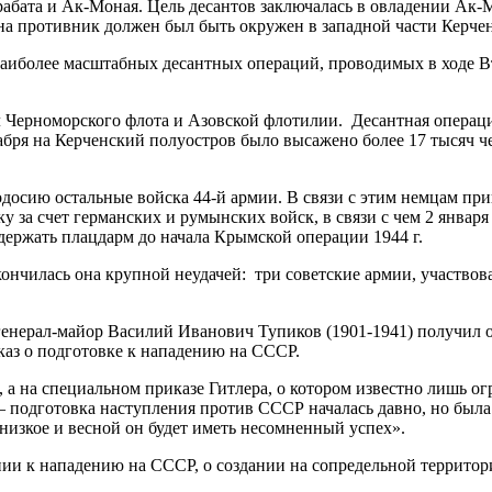
абата и Ак-Моная. Цель десантов заключалась в овладении Ак-
 противник должен был быть окружен в западной части Керчен
олее масштабных десантных операций, проводимых в ходе Вто
ерноморского флота и Азовской флотилии. Десантная операция
екабря на Керченский полуостров было высажено более 17 тысяч 
ю остальные войска 44-й армии. В связи с этим немцам пришл
у за счет германских и румынских войск, в связи с чем 2 янва
держать плацдарм до начала Крымской операции 1944 г.
чилась она крупной неудачей: три советские армии, участвов
генерал-майор Василий Иванович Тупиков (1901-1941) получил 
иказ о подготовке к нападению на СССР.
на специальном приказе Гитлера, о котором известно лишь огр
подготовка наступления против СССР началась давно, но была 
низкое и весной он будет иметь несомненный успех».
 нападению на СССР, о создании на сопредельной территории