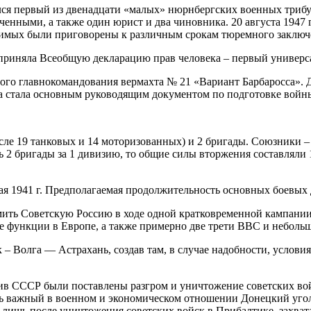
лся первый из двенадцати «малых» нюрнбергских военных трибу
нными, а также один юрист и два чиновника. 20 августа 1947 
мых были приговорены к различным срокам тюремного заключени
риняла Всеобщую декларацию прав человека – первый универса
ого главнокомандования вермахта № 21 «Вариант Барбаросса». Д
а стала основным руководящим документом по подготовке вой
 19 танковых и 14 моторизованных) и 2 бригады. Союзники –
ь 2 бригады за 1 дивизию, то общие силы вторжения составляли
941 г. Предполагаемая продолжительность основных боевых де
Советскую Россию в ходе одной кратковременной кампании», 
е функции в Европе, а также примерно две трети ВВС и неболь
лга — Астрахань, создав там, в случае надобности, условия
ССР были поставлены разгром и уничтожение советских войск
ть важный в военном и экономическом отношении Донецкий угол
лишь после уничтожения советских войск в Прибалтике, захват