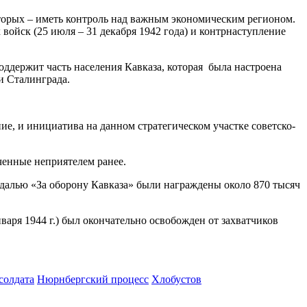
оторых – иметь контроль над важным экономическим регионом.
 войск (25 июля – 31 декабря 1942 года) и контрнаступление
держит часть населения Кавказа, которая была настроена
и Сталинграда.
 и инициатива на данном стратегическом участке советско-
енные неприятелем ранее.
алью «За оборону Кавказа» были награждены около 870 тысяч
нваря 1944 г.) был окончательно освобожден от захватчиков
солдата
Нюрнбергский процесс
Хлобустов