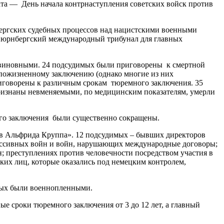
ата — День начала контрнаступления советских войск против
бергских судебных процессов над нацистскими военными
Нюрнбергский международный трибунал для главных
виновными. 24 подсудимых были приговорены к смертной
пожизненному заключению (однако многие из них
иговорены к различным срокам тюремного заключения. 35
изнаны невменяемыми, по медицинским показателям, умерли
ого заключения были существенно сокращены.
 Альфрида Круппа». 12 подсудимых – бывших директоров
грессивных войн и войн, нарушающих международные договоры;
; преступлениях против человечности посредством участия в
ких лиц, которые оказались под немецким контролем,
рых были военнопленными.
 сроки тюремного заключения от 3 до 12 лет, а главный