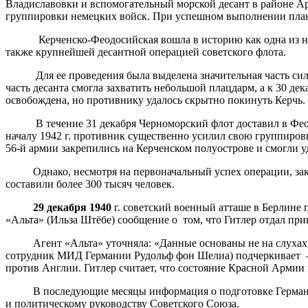
Владиславовки и вспомогательный морской десант в районе Ар
группировки немецких войск. При успешном выполнении плана
Керченско-Феодосийская вошла в историю как одна из наиб
также крупнейшей десантной операцией советского флота.
Для ее проведения была выделена значительная часть сил Ч
часть десанта смогла захватить небольшой плацдарм, а к 30 д
освобождена, но противнику удалось скрытно покинуть Керчь.
В течение 31 декабря Черноморский флот доставил в Феодоси
началу 1942 г. противник существенно усилил свою группировк
56-й армии закрепились на Керченском полуострове и смогли у
Однако, несмотря на первоначальный успех операции, закон
составили более 300 тысяч человек.
29 декабря 1940
г. советский военный атташе в Берлине 
«Альта» (Ильза Штёбе) сообщение о том, что Гитлер отдал пр
Агент «Альта» уточняла: «Данные основаны не на слухах, а 
сотрудник МИД Германии Рудольф фон Шелиа) подчеркивает – 
против Англии. Гитлер считает, что состояние Красной Армии 
В последующие месяцы информация о подготовке Германии к
и политическому руководству Советского Союза.