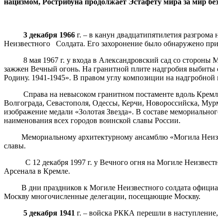
нацизмом, Рострибуна продолжает Эстафету мира за мир без
3 декабря 1966
г. – в канун двадцатипятилетия разгрома
Неизвестного Солдата. Его захоронение было обнаружено при 
8 мая 1967 г. у входа в Александровский сад со стороны М
зажжен Вечный огонь. На гранитной плите надгробия выбиты сл
Родину. 1941-1945». В правом углу композиции на надгробной 
Справа на невысоком гранитном постаменте вдоль Кремлевско
Волгограда, Севастополя, Одессы, Керчи, Новороссийска, Мур
изображение медали «Золотая Звезда». В составе мемориальног
наименования всех городов воинской славы России.
Мемориальному архитектурному ансамблю «Могила Неизвестн
славы.
С 12 декабря 1997 г. у Вечного огня на Могиле Неизвестног
Арсенала в Кремле.
В дни праздников к Могиле Неизвестного солдата официальн
Москву многочисленные делегации, посещающие Москву.
5
декабря 1941
г. – войска РККА перешли в наступление