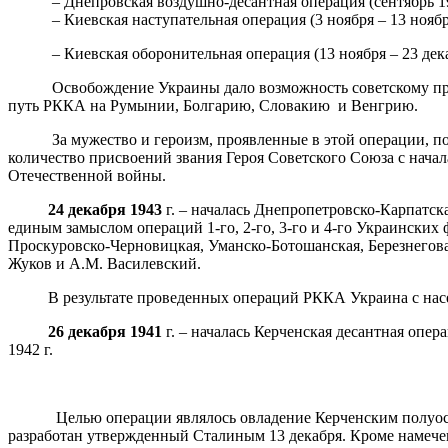
– Днепровская воздушно-десантная операция (сентябрь 194
– Киевская наступательная операция (3 ноября – 13 ноябр
– Киевская оборонительная операция (13 ноября – 23 декаб
Освобождение Украины дало возможность советскому правит
путь РККА на Румынии, Болгарию, Словакию и Венгрию.
За мужество и героизм, проявленные в этой операции, поряд
количество присвоений звания Героя Советского Союза с нача
Отечественной войны.
24 декабря 1943
г. – началась Днепропетровско-Карпатска
единым замыслом операций 1-го, 2-го, 3-го и 4-го Украински
Проскуровско-Черновицкая, Уманско-Ботошанская, Березнегов
Жуков и А.М. Василевский.
В результате проведенных операций РККА Украина с населен
26 декабря 1941
г. – началась Керченская десантная опе
1942 г.
Целью операции являлось овладение Керченским полуостров
разработан утвержденный Сталиным 13 декабря. Кроме намечен