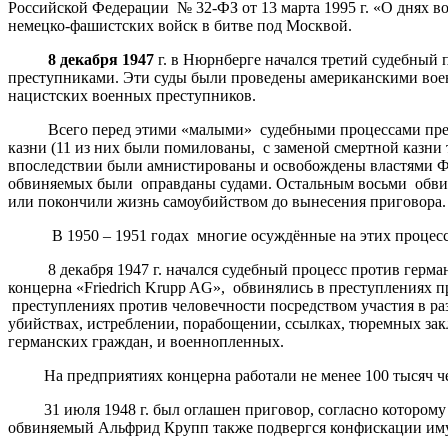
Российской Федерации № 32-ФЗ от 13 марта 1995 г. «О днях в
немецко-фашистских войск в битве под Москвой.
8 декабря 1947
г. в Нюрнберге начался третий судебный
преступниками. Эти суды были проведены американскими вое
нацистских военных преступников.
Всего перед этими «малыми» судебными процессами предст
казни (11 из них были помилованы, с заменой смертной казн
впоследствии были амнистированы и освобождены властями Ф
обвиняемых были оправданы судами. Остальным восьми обви
или покончили жизнь самоубийством до вынесения приговора.
В 1950 – 1951 годах многие осуждённые на этих процесса
8 декабря 1947 г. начался судебный процесс против герма
концерна «Friedrich Krupp AG», обвинялись в преступлениях
преступлениях против человечности посредством участия в ра
убийствах, истреблении, порабощении, ссылках, тюремных закл
германских граждан, и военнопленных.
На предприятиях концерна работали не менее 100 тысяч чел
31 июля 1948 г. был оглашен приговор, согласно которому о
обвиняемый Альфрид Крупп также подвергся конфискации им