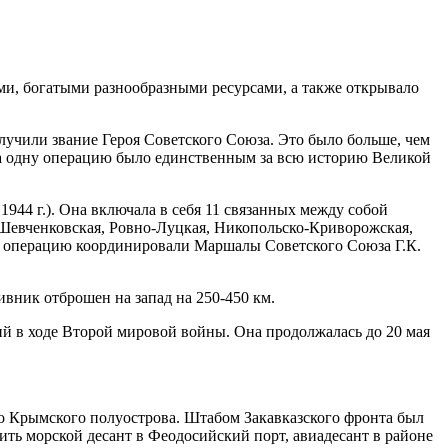
 богатыми разнообразными ресурсами, а также открывало
учили звание Героя Советского Союза. Это было больше, чем
за одну операцию было единственным за всю историю Великой
1944 г.). Она включала в себя 11 связанных между собой
-Шевченковская, Ровно-Луцкая, Никопольско-Криворожская,
ю операцию координировали Маршалы Советского Союза Г.К.
ник отброшен на запад на 250-450 км.
ий в ходе Второй мировой войны. Она продолжалась до 20 мая
Крымского полуострова. Штабом Закавказского фронта был
ть морской десант в Феодосийский порт, авиадесант в районе