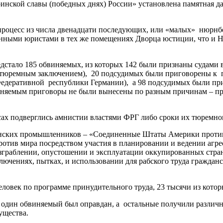
оинской славы (победных днях) России» установлена памятная д
 процесс из числа двенадцати последующих, или «малых» нюрн
нными юристами в тех же помещениях Дворца юстиции, что и 
ало 185 обвиняемых, из которых 142 были признаны судами 
и тюремным заключением), 20 подсудимых были приговорены к 
едеративной республики Германии), а 98 подсудимых были пр
няемым приговоры не были вынесены по разным причинам – пр
х подверглись амнистии властями ФРГ либо сроки их тюремн
нских промышленников – «Соединенные Штаты Америки против
 против мира посредством участия в планировании и ведении а
зграблении, опустошении и эксплуатации оккупированных стран
ючениях, пытках, и использовании для рабского труда гражданс
овек по программе принудительного труда, 23 тысячи из кото
дин обвиняемый был оправдан, а остальные получили различные
ущества.