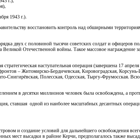
3 г.),
я),
ря 1943 г.).
ельству восстановить контроль над обширными территориями,
ка двух с половиной тысячи советских солдат и офицеров пол
ла Великой Отечественной войны. Такое массовое награждение 
я стратегическая наступательная операция (завершена 17 апреля 
х фронтов – Житомирско-Бердичевская, Кировоградская, Корсунь
ато-Снигирёвская, Полесская, Одесская, Тыргу-Фрумосская. Вс
ием в десятки миллионов человек была освобождена, а против
рация, ставшая одной из наиболее масштабных десантных операц
ом и создание условий для дальнейшего освобождения всего 
ных мест высадки в районе Керчи, предполагалось также высади