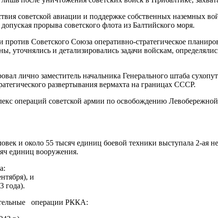
ия советской авиации и поддержке собственных наземных вой
 допуская прорыва советского флота из Балтийского моря.
отив Советского Союза оперативно-стратегическое планирова
ны, уточнялись и детализировались задачи войскам, определяли
 лично заместитель начальника Генерального штаба сухопутн
атегического развертывания вермахта на границах СССР.
плекс операций советской армии по освобождению Левобережной
к и около 55 тысяч единиц боевой техники выступала 2-ая не
сяч единиц вооружения.
а:
нтября), и
3 года).
тельные операции РККА: