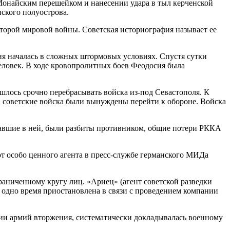
Монайским перешейком и нанесении удара в тыл керченской
ского полуострова.
рой мировой войны. Советская историография называет ее
 началась в сложных штормовых условиях. Спустя сутки
человек. В ходе кровопролитных боев Феодосия была
ось срочно перебрасывать войска из-под Севастополя. К
ря советские войска были вынуждены перейти к обороне. Войска
авшие в ней, были разбиты противником, общие потери РККА
от особо ценного агента в пресс-службе германского МИДа
аниченному кругу лиц. «Ариец» (агент советской разведки
одно время приостановлена в связи с проведением компании
 армий вторжения, систематически докладывалась военному