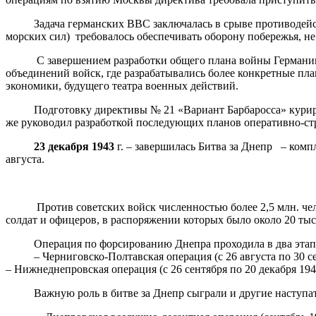
Задача германских ВВС заключалась в срыве противодейств
морских сил) требовалось обеспечивать оборону побережья, не
С завершением разработки общего плана войны Германии пр
объединений войск, где разрабатывались более конкретные пла
экономики, будущего театра военных действий.
Подготовку директивы № 21 «Вариант Барбаросса» курировал
же руководил разработкой последующих планов оперативно-стр
23 декабря
1943
г. – завершилась Битва за Днепр – ком
августа.
Против советских войск численностью более 2,5 млн. челове
солдат и офицеров, в распоряжении которых было около 20 ты
Операция по форсированию Днепра проходила в два этап
– Черниговско-Полтавская операция (с 26 августа по 30 се
– Нижнеднепровская операция (с 26 сентября по 20 декабря 194
Важную роль в битве за Днепр сыграли и другие наступа