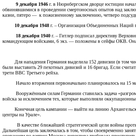
9 декабря 1946
г. в Нюрнбергском дворце юстиции нача
обвинявшимися в проведении смертоносных опытов над заключе
казни, пятеро — к пожизненному заключению, четверо подсуди
10 декабря 1948
г. – Организация Объединенных Наций п
18 декабря 1940
г. – Гитлер подписал директиву Верховн
командующим войсками, 6 экз. — положены в сейфы ОКВ. Он
Для нападения Германия выделила 152 дивизии (в том числе
были выставить 29 пехотных дивизий и 16 бригад. Если считат
трети ВВС Третьего рейха.
Начало вторжения первоначально планировалось на 15 мая 1
Вооружённым силам Германии ставилась задача «разгромить 
войска за исключением тех, которые выполняли оккупационны
Конечная цель кампании — выйти на линию Архангельск – Во
центры на Урале».
В качестве ближайшей стратегической цели войны против С
Дальнейшая цель заключалась в том, чтобы своевременно заня
операциям по взятию Москвы директива требовала приступить 