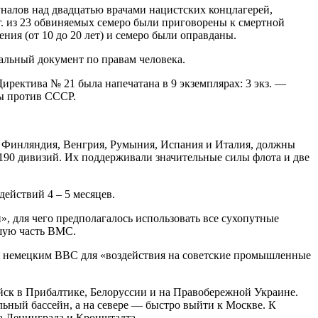
налов над двадцатью врачами нацистских концлагерей,
г. из 23 обвиняемых семеро были приговорены к смертной
я (от 10 до 20 лет) и семеро были оправданы.
льный документ по правам человека.
иректива № 21 была напечатана в 9 экземплярах: 3 экз. —
ны против СССР.
 Финляндия, Венгрия, Румыния, Испания и Италия, должны
 190 дивизий. Их поддерживали значительные силы флота и две
йствий 4 – 5 месяцев.
для чего предполагалось использовать все сухопутные
шую часть ВМС.
 немецким ВВС для «воздействия на советские промышленные
 в Прибалтике, Белоруссии и на Правобережной Украине.
ьный бассейн, а на севере — быстро выйти к Москве. К
а Ленинграда и Кронштадта.