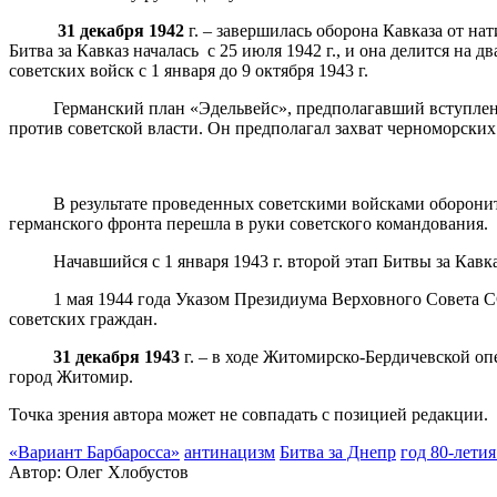
31 декабря 1942
г. – завершилась оборона Кавказа от н
Битва за Кавказ началась с 25 июля 1942 г., и она делится на 
советских войск с 1 января до 9 октября 1943 г.
Германский план «Эдельвейс», предполагавший вступление в 
против советской власти. Он предполагал захват черноморских 
В результате проведенных советскими войсками оборонитель
германского фронта перешла в руки советского командования.
Начавшийся с 1 января 1943 г. второй этап Битвы за Кавка
1 мая 1944 года Указом Президиума Верховного Совета СССР 
советских граждан.
31 декабря 1943
г. – в ходе Житомирско-Бердичевской опе
город Житомир.
Точка зрения автора может не совпадать с позицией редакции.
«Вариант Барбаросса»
антинацизм
Битва за Днепр
год 80-лети
Автор:
Олег Хлобустов