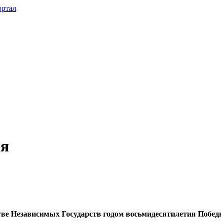
ря
тве Независимых Государств годом восьмидесятилетия Победы