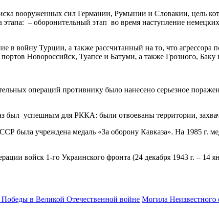
атиска вооруженных сил Германии, Румынии и Словакии, цель к
два этапа: – оборонительный этап во время наступление немецких
войну Турции, а также рассчитанный на то, что агрессора под
портов Новороссийск, Туапсе и Батуми, а также Грозного, Баку 
ных операций противнику было нанесено серьезное поражение,
з был успешным для РККА: были отвоеваны территории, захвач
была учреждена медаль «За оборону Кавказа». На 1985 г. мед
рации войск 1-го Украинского фронта (24 декабря 1943 г. – 14 я
я Победы в Великой Отечественной войне
Могила Неизвестного 