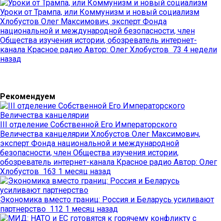
Уроки от Трампа, или Коммунизм и новый социализм
Хлобустов Олег Максимович, эксперт Фонда
национальной и международной безопасности, член
Общества изучения истории, обозреватель интернет-
канала Красное радио
Автор:
Олег Хлобустов
73
4 недели
назад
Рекомендуем
III отделение Собственной Его Императорского
Величества канцелярии
Хлобустов Олег Максимович,
эксперт Фонда национальной и международной
безопасности, член Общества изучения истории,
обозреватель интернет-канала Красное радио
Автор:
Олег
Хлобустов
163
1 месяц назад
Экономика вместо границ: Россия и Беларусь усиливают
партнерство
112
1 месяц назад