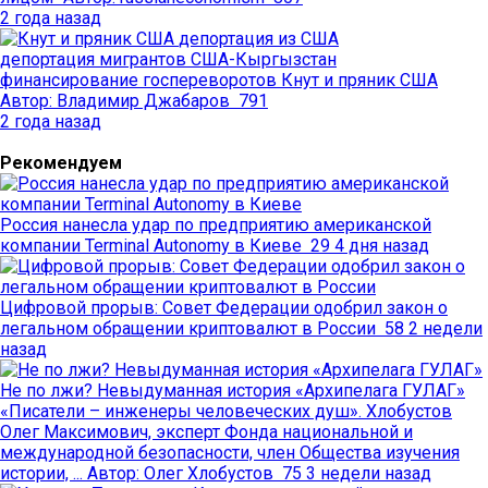
2 года назад
депортация из США
депортация мигрантов
США-Кыргызстан
финансирование госпереворотов
Кнут и пряник США
Автор:
Владимир Джабаров
791
2 года назад
Рекомендуем
Россия нанесла удар по предприятию американской
компании Terminal Autonomy в Киеве
29
4 дня назад
Цифровой прорыв: Совет Федерации одобрил закон о
легальном обращении криптовалют в России
58
2 недели
назад
Не по лжи? Невыдуманная история «Архипелага ГУЛАГ»
«Писатели – инженеры человеческих душ». Хлобустов
Олег Максимович, эксперт Фонда национальной и
международной безопасности, член Общества изучения
истории, ...
Автор:
Олег Хлобустов
75
3 недели назад