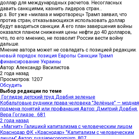
доллар для международных расчетов. Несогласных
давить санкциями, казнить лидеров стран…
p.s. Вот уже «милаха и миротворец» Трамп заявил, что
против стран, отказывающихся использовать доллар
будут вводиться санкции. А его план завершения войны
оказался планом снижения цены нефти до 40 долларов,
что, по его мнению, не позволит России вести войну
дальше.
Мнение автора может не совпадать с позицией редакции.
новый порядок
позиция Европы
Санкции
Трамп
финансирование Украины
Автор:
Александр Василистов
2 года назад
Просмотров: 1207
Обсудить
Выбор редакции по теме
Гоглидзе
детский труд
Довбня
зеленые
Кобальтовые рудники
права человека
"Зелёные" — модная
подмена понятий или профанация
Автор:
Дмитрий Довбня.
Вера Гоглидзе.
681
2 года назад
«Магнит»
Галицикй
капитализма с человеческим лицом
Краснодар
ФК «Краснодар»
"Капитализм с человеческим
лицом"
Автор:
russianeconomism
807