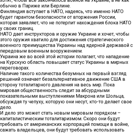
хотят, чтобы все закончилось войной на Украине, а не как
обычно в Париже или Берлине.
Финляндия вступает в НАТО, надеясь, что именно НАТО
будет гарантом безопасности от вторжения России,
которая заявляет, что не потерпит нахождения блока НАТО
у своих границ.
НАТО дает инструкторов и оружие Украине и хочет, чтобы
этого оружия хватило для достижения стратегического
военного преимущества Украины над ядерной державой с
передовым военным вооружением.
Украина же во всей этой истории полагает, что нападение
на Курскую область повышает статус Украины в мирных
переговорах.
Наличие такого количества безумных на первый взгляд
решений означает безальтернативное движение США в
сторону тоталитарного давления на весь мир. Пока
мировая общественность следит за абсурдными
показательными выступлениями Макрона или Шольца,
обсуждая ту чепуху, которую они несут, кто-то делает свое
дело.
И дело это может стать новым мировым порядком –
капиталистическим тоталитаризмом. Скоро они будут
требовать от американских корпораций помощи в войне,
сажать владельцев, они будут требовать использовать