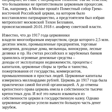
что большевики не препятствовали церковным процессам.
Так, например, в Москве прошёл Поместный собор Греко-
восточной Российской церкви, на котором было
восстановлено патриаршество, а предстоятелем был избран
митрополит московский Тихон Беллавин,
провозгласивший 20.01.1918 г. анафему советской власти.
​Известно, что до 1917 года церковники
владели многообразным имуществом, среди которого 2,5 млн.
десятин земли, промышленные предприятия, торговые
заведения, доходные дома, мельницы, винокурни, лесные
делянки и пр. На счетах российских и зарубежных банков
хранились огромные денежные средства –
доходы от эксплуатации недвижимости, проценты с
капиталов, церковные сборы за требы и таинства,
пожертвования от государства, коммерсантов,
промышленников и простых людей. Церковные капиталы
измерялись миллиардами рублей. Церковь до 1917 года была
практически самой богатой организацией. А до отмены
крепостного права церковь имела в собственности тысячи
крепостных душ. И всё это начало изыматься из
собственности церкви в государственную казну. Однако
церковные иерархи успели вывести большую часть денег
зарубеж.