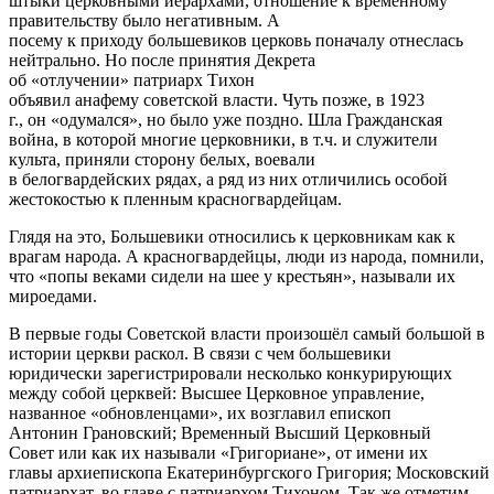
штыки церковными иерархами, отношение к временному
правительству было негативным. А
посему к приходу большевиков церковь поначалу отнеслась
нейтрально. Но после принятия Декрета
об «отлучении» патриарх Тихон
объявил анафему советской власти. Чуть позже, в 1923
г., он «одумался», но было уже поздно. Шла Гражданская
война, в которой многие церковники, в т.ч. и служители
культа, приняли сторону белых, воевали
в белогвардейских рядах, а ряд из них отличились особой
жестокостью к пленным красногвардейцам.
​Глядя на это, Большевики относились к церковникам как к
врагам народа. А красногвардейцы, люди из народа, помнили,
что «попы веками сидели на шее у крестьян», называли их
мироедами.
​В первые годы Советской власти произошёл самый большой в
истории церкви раскол. В связи с чем большевики
юридически зарегистрировали несколько конкурирующих
между собой церквей: Высшее Церковное управление,
названное «обновленцами», их возглавил епископ
Антонин Грановский; Временный Высший Церковный
Совет или как их называли «Григориане», от имени их
главы архиепископа Екатеринбургского Григория; Московский
патриархат, во главе с патриархом Тихоном. Так же отметим,