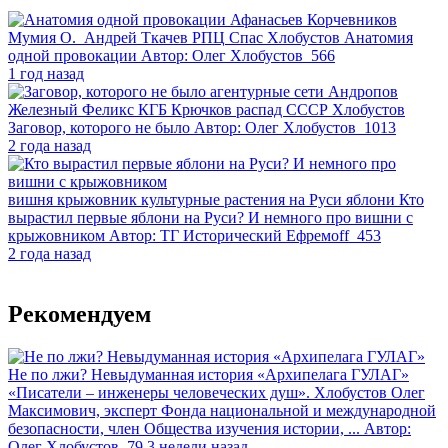
Афанасьев
Корчевников
Мумия
О. Андрей Ткачев
РПЦ
Спас
Хлобустов
Анатомия
одной провокации
Автор:
Олег Хлобустов
566
1 год назад
агентурные сети
Андропов
Железный Феликс
КГБ
Крючков
распад СССР
Хлобустов
Заговор, которого не было
Автор:
Олег Хлобустов
1013
2 года назад
вишня
крыжовник
культурные растения на Руси
яблони
Кто
вырастил первые яблони на Руси? И немного про вишни с
крыжовником
Автор:
ТГ Исторический Ефремоff
453
2 года назад
Рекомендуем
Не по лжи? Невыдуманная история «Архипелага ГУЛАГ»
«Писатели – инженеры человеческих душ». Хлобустов Олег
Максимович, эксперт Фонда национальной и международной
безопасности, член Общества изучения истории, ...
Автор:
Олег Хлобустов
79
3 недели назад