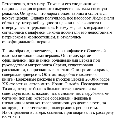
​Естественно, что у патр. Тихона и его сподвижников
национализация церковного имущества вызвала гневную
реакцию. Он думал, что народ пойдёт за ним и сплотится
вокруг церкви. Однако получилось всё наоборот. Люди знали
об эксплуататорской сущности церкви и её лживости и
отвернулись от церковников. К тому же, часть иерархов не
согласились с анафемой Тихона посчитали его недостойным
патриархом и черносотенцем, и откололись
от «официальной» церкви.
​Таким образом, получается, что в конфликте с Советской
властью виновата сама церковь. Опять же, кроме
официальной, признанной большевиками церкви под
руководством митрополита Сергия, существовали
раскольники, непризнанные властью. Они громили храмы,
совершали диверсии. Об этом подробно изложено в
книге «Церковные расколы в русской церкви 20-30-х годов
XX столетия», автор митр. Иоанн Снычёв. Последователи
Тихона, которые были в большинстве, клеветали на
советскую власть, находились в сношениях с зарубежными
беглыми попами, которые образовали «церковь в
изгнании» и вели контрреволюционную деятельность, за
которую, что естественно, подвергались репрессиям.
Их отправляли в лагеря, ссылали, приговаривали к расстрелу
по ст. 58.1.