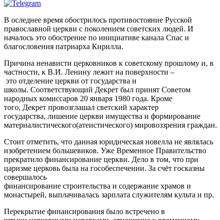
​В оследнее время обострилось противостояние Русской
православной церкви с поколением советских людей. И
началось это обострение по инициативе канала Спас и
благословения патриарха Кирилла.
​Причина ненависти церковников к советскому прошлому и, в
частности, к В.И. Ленину лежит на поверхности –
это отделение церкви от государства и
школы. Соответствующий Декрет был принят Советом
народных комиссаров 20 января 1980 года. Кроме
того, Декрет провозглашал светский характер
государства, лишение церкви имущества и формирование
материалистического(атеистического) мировоззрения граждан.
​Стоит отметить, что данная юридическая новелла не являлась
изобретением большевиков. Уже Временное Правительство
прекратило финансирование церкви. Дело в том, что при
царизме церковь была на гособеспечении. За счёт госказны
совершалось
финансирование строительства и содержание храмов и
монастырей, выплачивалась зарплата служителям культа и пр.
​Перекрытие финансирования было встречено в