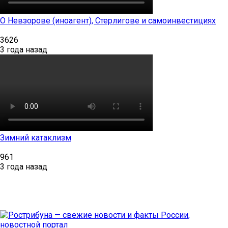
О Невзорове (иноагент), Стерлигове и самоинвестициях
3626
3 года назад
Зимний катаклизм
961
3 года назад