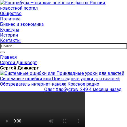
Общество
Политика
Бизнес и экономика
Культура
Истории
Контакты
Главная
Сергей Данкверт
Сергей Данкверт
Системные ошибки или Прикладные уроки для властей
Обозреватель интернет-канала Красное радио
Олег Хлобустов
249
4 месяца назад