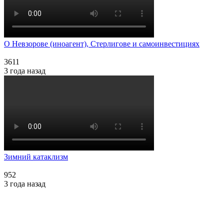
О Невзорове (иноагент), Стерлигове и самоинвестициях
3611
3 года назад
Зимний катаклизм
952
3 года назад