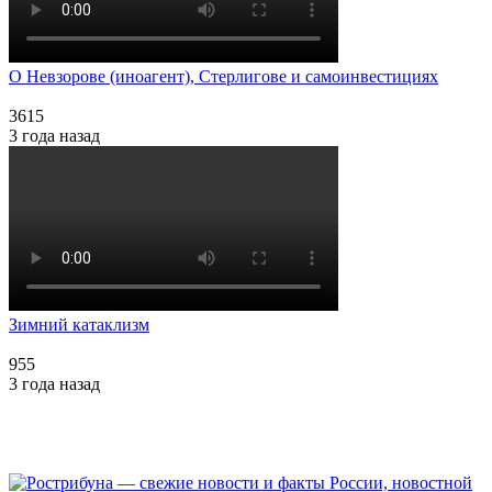
О Невзорове (иноагент), Стерлигове и самоинвестициях
3615
3 года назад
Зимний катаклизм
955
3 года назад