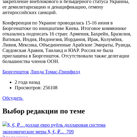
закрепление внеблокового и безъядерного статуса Украины,
ее демилитаризацию и денацификацию, отмену
антироссийских санкций.
Конференция по Украине проводилась 15-16 июня в
Бюргенштоке по инициативе Киева. Итоговое коммюнике
отказались подписать 16 стран: Армения, Бахрейн, Бразилия,
Ватикан, Индия, Индонезия, Иордания, Ирак, Колумбия,
Ливия, Мексика, Объединенные Арабские Эмираты, Руанда,
Саудовская Аравия, Таиланд и ЮАР. Россия не была
приглашена в Бюргеншток. Отсутствовали также делегации
большинства членов ООН.
Бюргеншток
Линда Томас-Гринфилд
2 года назад
Просмотров: 256108
Обсудить
Выбор редакции по теме
доллар евро рубль
долларовая система
экономические меры
$, €, ₽...
709