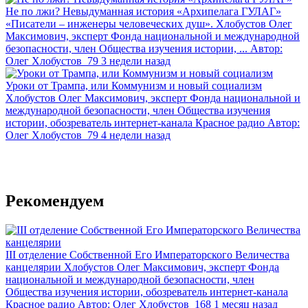
Не по лжи? Невыдуманная история «Архипелага ГУЛАГ»
«Писатели – инженеры человеческих душ». Хлобустов Олег
Максимович, эксперт Фонда национальной и международной
безопасности, член Общества изучения истории, ...
Автор:
Олег Хлобустов
79
3 недели назад
Уроки от Трампа, или Коммунизм и новый социализм
Хлобустов Олег Максимович, эксперт Фонда национальной и
международной безопасности, член Общества изучения
истории, обозреватель интернет-канала Красное радио
Автор:
Олег Хлобустов
79
4 недели назад
Рекомендуем
III отделение Собственной Его Императорского Величества
канцелярии
Хлобустов Олег Максимович, эксперт Фонда
национальной и международной безопасности, член
Общества изучения истории, обозреватель интернет-канала
Красное радио
Автор:
Олег Хлобустов
168
1 месяц назад