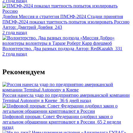
2 года назад
Довбня
Миссия и стратегия
ПМЭФ-2024
Стадии принятия
ПМЭФ-2024 показал тщетность попыток изолировать Россию
Автор:
Дмитрий Довбня
243
2 года назад
«Миссия Добро»
волонтеры
волонтеры в Таразе
Роберт Карр
флешмоб
Волонтерство. Два разных подхода
Автор:
RedKazakh
331
2 года назад
Рекомендуем
Россия нанесла удар по предприятию американской компании
Terminal Autonomy в Киеве
36
6 дней назад
Цифровой прорыв: Совет Федерации одобрил закон о
легальном обращении криптовалют в России
65
2 недели
назад