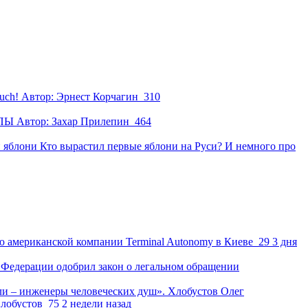
Euch!
Автор:
Эрнест Корчагин
310
ПЫ
Автор:
Захар Прилепин
464
и
яблони
Кто вырастил первые яблони на Руси? И немного про
ю американской компании Terminal Autonomy в Киеве
29
3 дня
Федерации одобрил закон о легальном обращении
и – инженеры человеческих душ». Хлобустов Олег
лобустов
75
2 недели назад