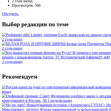
2 года назад
Просмотров: 566
Обсудить
Выбор редакции по теме
марксизм на западе
сред
2 года назад
Белые розы
Патриоты
Пр
2 года назад
вишни с крыжовником
Автор:
ТГ Исторический Ефремоff
449
2 года назад
Рекомендуем
назад
криптовалют в России
58
1 неделя назад
Не
Максимович, эксперт Фонда национальной и международной без