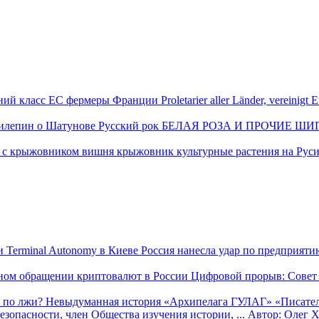
ний класс ЕС
фермеры Франции
Proletarier aller Länder, vereinigt 
илепин о Шатунове
Русский рок
БЕЛАЯ РОЗА И ПРОЧИЕ ШИ
вишня
крыжовник
культурные растения на Рус
Россия нанесла удар по предприяти
Цифровой прорыв: Совет 
 по лжи? Невыдуманная история «Архипелага ГУЛАГ»
«Писател
опасности, член Общества изучения истории, ...
Автор:
Олег Х