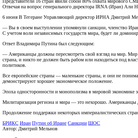
Представители 16 стран явили собой 80% охвата мирового СМ
Отвечая на вопрос генерального директора IRNA (Иран) Али Н
6 июня В Тегеране Управляющий директор ИРНА Дмитрий Мель
— Вы в своем выступлении упомянули санкции, членство Иран
С учетом воли независимых государств мира, будет ли домин
Ответ Владимира Путина был следующим:
— Американцы должны пересмотреть свой взгляд на мир. Мир о
страна, и никто не должен быть рабом или находиться под вла
политиков.
Все европейские страны — маленькие страны, и они не понима
демонстрируют хорошее экономическое положение.
Эпоха односторонности и монополизма в мировой экономике за
Милитаризация региона и мира — это нехорошо. Американцы ду
Продолжение поддержки некоторых империалистических стран 
БРИКС
Иран
Путин об Иране
Санкции
ШОС
Автор:
Дмитрий Мельнов