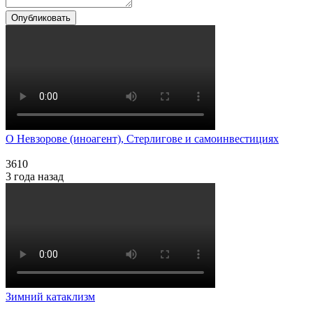
Опубликовать
О Невзорове (иноагент), Стерлигове и самоинвестициях
3610
3 года назад
Зимний катаклизм