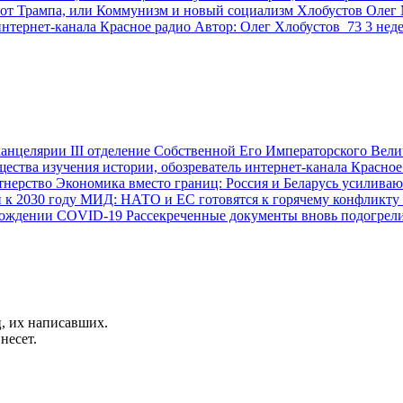
от Трампа, или Коммунизм и новый социализм
Хлобустов Олег
интернет-канала Красное радио
Автор:
Олег Хлобустов
73
3 нед
III отделение Собственной Его Императорского Вели
ства изучения истории, обозреватель интернет-канала Красное
Экономика вместо границ: Россия и Беларусь усиливаю
МИД: НАТО и ЕС готовятся к горячему конфликту с
Рассекреченные документы вновь подогрел
, их написавших.
несет.