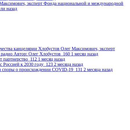
 Максимович, эксперт Фонда национальной и международной
ели назад
чества канцелярии
Хлобустов Олег Максимович, эксперт
 радио
Автор:
Олег Хлобустов
160
1 месяц назад
т партнерство
112
1 месяц назад
 Россией к 2030 году
123
2 месяца назад
и споры о происхождении COVID-19
131
2 месяца назад