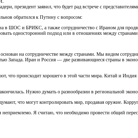
И.
адери, президент заявил, что будет рад встрече с представите
нов обратился к Путину с вопросом:
а в ШОС и БРИКС, а также сотрудничество с Ираном для продв
ировать односторонний подход или в отношениях между странам
снован на сотрудничестве между странами. Мы видим сотруднич
стью Запада. Иран и Россия — две развивающиеся страны в эконо
ют, что происходит хорошего в этой части мира. Китай и Инди
кончилась. Нужно думать о разнообразии в региональной эконо
мают, что могут контролировать мир, продавая оружие. Корруп
неприемлемо. Я считаю, что необходимо провести общий перес