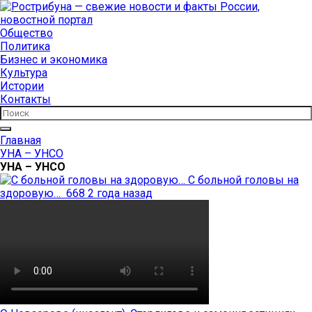
Общество
Политика
Бизнес и экономика
Культура
Истории
Контакты
Главная
УНА – УНСО
УНА – УНСО
С больной головы на
здоровую…
668
2 года назад