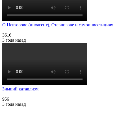
О Невзорове (иноагент), Стерлигове и самоинвестициях
3616
3 года назад
Зимний катаклизм
956
3 года назад