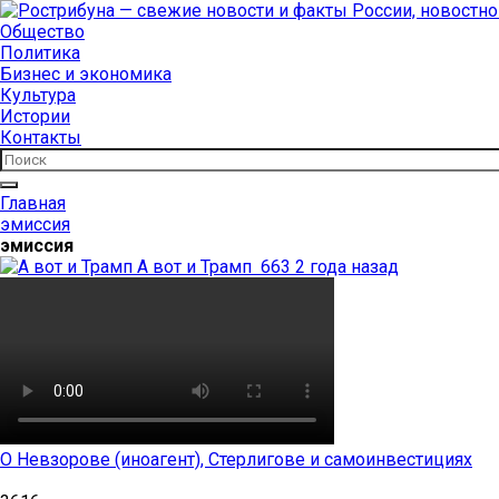
Общество
Политика
Бизнес и экономика
Культура
Истории
Контакты
Главная
эмиссия
эмиссия
А вот и Трамп
663
2 года назад
О Невзорове (иноагент), Стерлигове и самоинвестициях