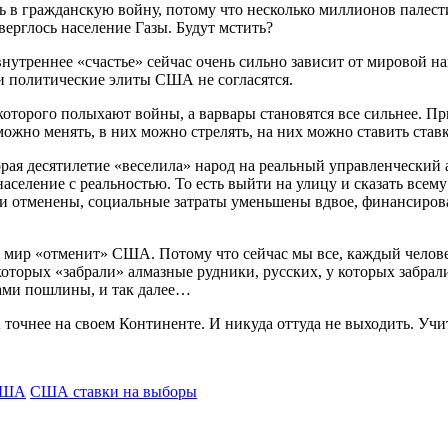
в гражданскую войну, потому что несколько миллионов палестин
ерглось население Газы. Будут мстить?
нутреннее «счастье» сейчас очень сильно зависит от мировой 
 политические элиты США не согласятся.
которого полыхают войны, а варвары становятся все сильнее. Пр
можно менять, в них можно стрелять, на них можно ставить став
орая десятилетие «веселила» народ на реальный управленческий 
население с реальностью. То есть выйти на улицу и сказать все
ки отменены, социальные затраты уменьшены вдвое, финансиров
 мир «отменит» США. Потому что сейчас мы все, каждый человек
оторых «забрали» алмазные рудники, русских, у которых забрали
нами пошлины, и так далее…
А точнее на своем Континенте. И никуда оттуда не выходить. Учи
США
США ставки на выборы