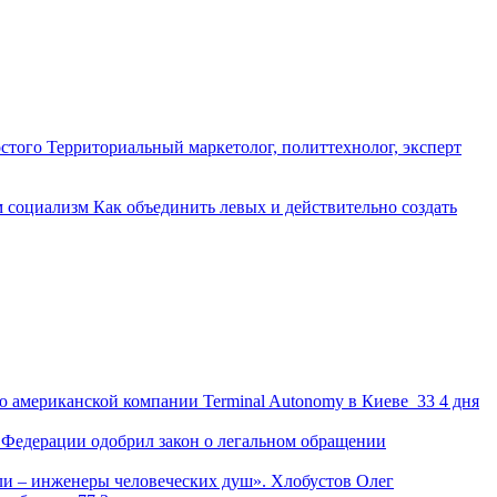
остого
Территориальный маркетолог, политтехнолог, эксперт
м
социализм
Как объединить левых и действительно создать
ю американской компании Terminal Autonomy в Киеве
33
4 дня
Федерации одобрил закон о легальном обращении
и – инженеры человеческих душ». Хлобустов Олег