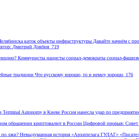
Челябинска
каток
объекты инфраструктуры
Давайте начнём с пр
втор:
Дмитрий Довбня
719
Коммунисты
нацисты
социал-демократы
социал-фашиз
ейные традиции
Что русскому хорошо, то и немцу хорошо
176
Россия нанесла удар по предприяти
Цифровой прорыв: Совет 
 по лжи? Невыдуманная история «Архипелага ГУЛАГ»
«Писател