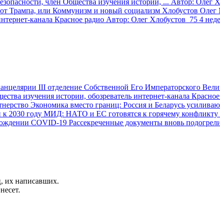
опасности, член Общества изучения истории, ...
Автор:
Олег Х
от Трампа, или Коммунизм и новый социализм
Хлобустов Олег
интернет-канала Красное радио
Автор:
Олег Хлобустов
75
4 нед
III отделение Собственной Его Императорского Вели
ства изучения истории, обозреватель интернет-канала Красное
Экономика вместо границ: Россия и Беларусь усиливаю
МИД: НАТО и ЕС готовятся к горячему конфликту с
Рассекреченные документы вновь подогрел
, их написавших.
несет.