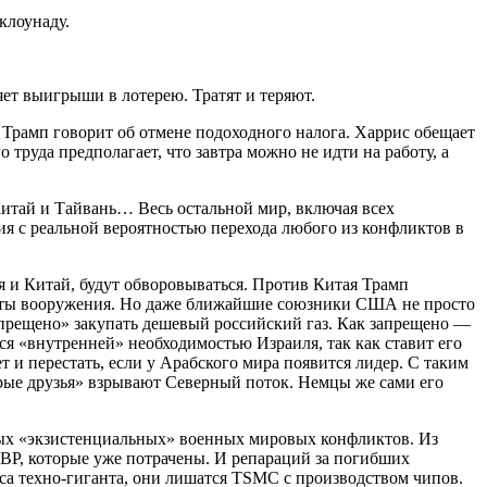
клоунаду.
яет выигрыши в лотерею. Тратят и теряют.
 Трамп говорит об отмене подоходного налога. Харрис обещает
труда предполагает, что завтра можно не идти на работу, а
Китай и Тайвань… Весь остальной мир, включая всех
я с реальной вероятностью перехода любого из конфликтов в
я и Китай, будут обворовываться. Против Китая Трамп
латы вооружения. Но даже ближайшие союзники США не просто
апрещено» закупать дешевый российский газ. Как запрещено —
ся «внутренней» необходимостью Израиля, так как ставит его
т и перестать, если у Арабского мира появится лидер. С таким
рые друзья» взрывают Северный поток. Немцы же сами его
ьных «экзистенциальных» военных мировых конфликтов. Из
ЗВР, которые уже потрачены. И репараций за погибших
са техно-гиганта, они лишатся TSMC с производством чипов.