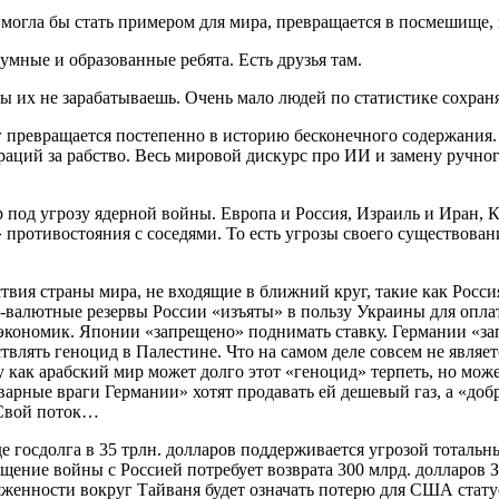
могла бы стать примером для мира, превращается в посмешище, 
умные и образованные ребята. Есть друзья там.
 ты их не зарабатываешь. Очень мало людей по статистике сохран
г превращается постепенно в историю бесконечного содержания.
ций за рабство. Весь мировой дискурс про ИИ и замену ручного 
 под угрозу ядерной войны. Европа и Россия, Израиль и Иран, 
ротивостояния с соседями. То есть угрозы своего существовани
вия страны мира, не входящие в ближний круг, такие как Росси
о-валютные резервы России «изъяты» в пользу Украины для оп
х экономик. Японии «запрещено» поднимать ставку. Германии «з
влять геноцид в Палестине. Что на самом деле совсем не являет
 как арабский мир может долго этот «геноцид» терпеть, но може
рные враги Германии» хотят продавать ей дешевый газ, а «доб
. Свой поток…
е госдолга в 35 трлн. долларов поддерживается угрозой тотал
щение войны с Россией потребует возврата 300 млрд. долларов 
женности вокруг Тайваня будет означать потерю для США стату