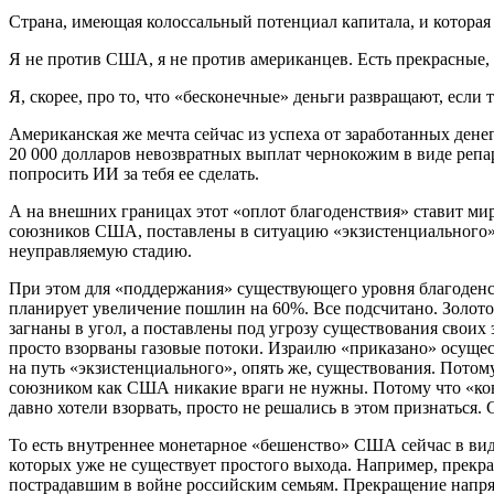
Страна, имеющая колоссальный потенциал капитала, и которая 
Я не против США, я не против американцев. Есть прекрасные, 
Я, скорее, про то, что «бесконечные» деньги развращают, если
Американская же мечта сейчас из успеха от заработанных дене
20 000 долларов невозвратных выплат чернокожим в виде репара
попросить ИИ за тебя ее сделать.
А на внешних границах этот «оплот благоденствия» ставит мир
союзников США, поставлены в ситуацию «экзистенциального» п
неуправляемую стадию.
При этом для «поддержания» существующего уровня благоденст
планирует увеличение пошлин на 60%. Все подсчитано. Золот
загнаны в угол, а поставлены под угрозу существования свои
просто взорваны газовые потоки. Израилю «приказано» осущест
на путь «экзистенциального», опять же, существования. Потому
союзником как США никакие враги не нужны. Потому что «кова
давно хотели взорвать, просто не решались в этом признаться
То есть внутреннее монетарное «бешенство» США сейчас в вид
которых уже не существует простого выхода. Например, прекра
пострадавшим в войне российским семьям. Прекращение напря