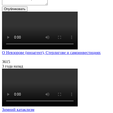
Опубликовать
О Невзорове (иноагент), Стерлигове и самоинвестициях
3615
3 года назад
Зимний катаклизм