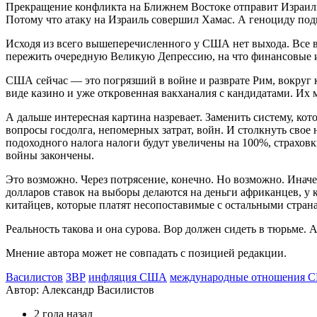
Прекращение конфликта на Ближнем Востоке отправит Израиль 
Потому что атаку на Израиль совершил Хамас. А геноциду подв
Исходя из всего вышеперечисленного у США нет выхода. Все в
пережить очередную Великую Депрессию, на что финансовые и
США сейчас — это погрязший в войне и разврате Рим, вокруг 
виде казино и уже откровенная вакханалия с кандидатами. Их 
А дальше интересная картина назревает. Заменить систему, кот
вопросы госдолга, непомерных затрат, войн. И столкнуть свое 
подоходного налога налоги будут увеличены на 100%, страхов
войны закончены.
Это возможно. Через потрясение, конечно. Но возможно. Иначе
долларов ставок на выборы делаются на деньги африканцев, у к
китайцев, которые платят несопоставимые с остальными стра
Реальность такова и она сурова. Вор должен сидеть в тюрьме. 
Мнение автора может не совпадать с позицией редакции.
Василистов
ЗВР
инфляция США
международные отношения 
Автор:
Александр Василистов
2 года назад