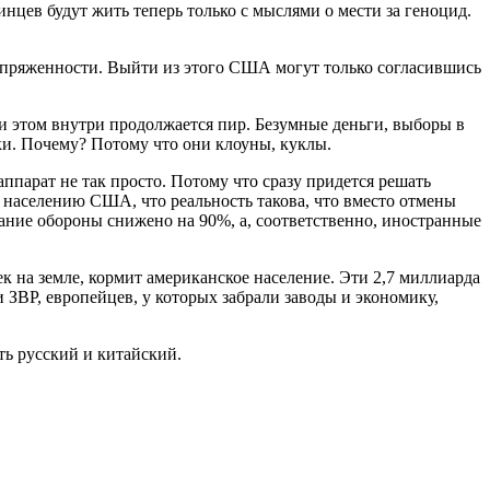
цев будут жить теперь только с мыслями о мести за геноцид.
напряженности. Выйти из этого США могут только согласившись
и этом внутри продолжается пир. Безумные деньги, выборы в
ки. Почему? Потому что они клоуны, куклы.
аппарат не так просто. Потому что сразу придется решать
му населению США, что реальность такова, что вместо отмены
ание обороны снижено на 90%, а, соответственно, иностранные
 на земле, кормит американское население. Эти 2,7 миллиарда
 ЗВР, европейцев, у которых забрали заводы и экономику,
ть русский и китайский.