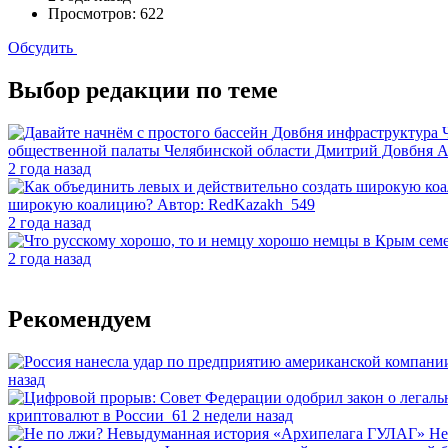
Просмотров: 622
Обсудить
Выбор редакции по теме
бассейн
Довбня
инфраструктура 
общественной палаты Челябинской области Дмитрий Довбня
А
2 года назад
широкую коалицию?
Автор:
RedKazakh
549
2 года назад
немцы в Крым
сем
2 года назад
Рекомендуем
назад
криптовалют в России
61
2 недели назад
Не