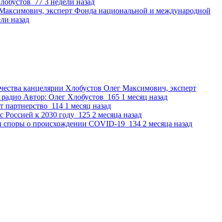
лобустов
77
3 недели назад
 Максимович, эксперт Фонда национальной и международной
ели назад
чества канцелярии
Хлобустов Олег Максимович, эксперт
 радио
Автор:
Олег Хлобустов
165
1 месяц назад
т партнерство
114
1 месяц назад
 Россией к 2030 году
125
2 месяца назад
и споры о происхождении COVID-19
134
2 месяца назад