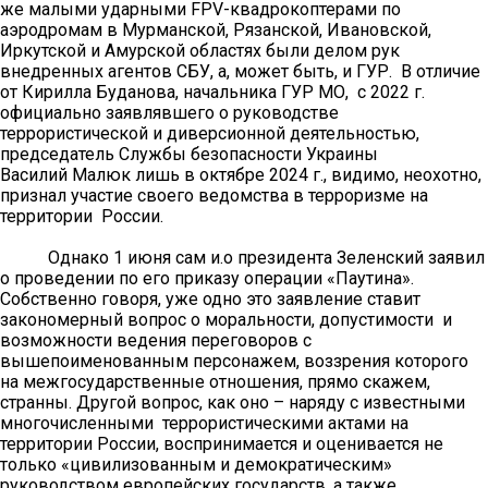
же малыми ударными FPV-квадрокоптерами по
аэродромам в Мурманской, Рязанской, Ивановской,
Иркутской и Амурской областях были делом рук
внедренных агентов СБУ, а, может быть, и ГУР. В отличие
от Кирилла Буданова, начальника ГУР МО, с 2022 г.
официально заявлявшего о руководстве
террористической и диверсионной деятельностью,
председатель Службы безопасности Украины
Василий Малюк лишь в октябре 2024 г., видимо, неохотно,
признал участие своего ведомства в терроризме на
территории России.
Однако 1 июня сам и.о президента Зеленский заявил
о проведении по его приказу операции «Паутина».
Собственно говоря, уже одно это заявление ставит
закономерный вопрос о моральности, допустимости и
возможности ведения переговоров с
вышепоименованным персонажем, воззрения которого
на межгосударственные отношения, прямо скажем,
странны. Другой вопрос, как оно – наряду с известными
многочисленными террористическими актами на
территории России, воспринимается и оценивается не
только «цивилизованным и демократическим»
руководством европейских государств, а также