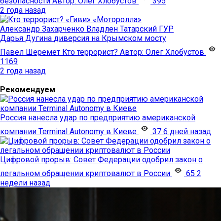
безопасности
Автор:
Олег Хлобустов
395
2 года назад
«Гиви»
«Моторолла»
Александр Захарченко
Владлен Татарский
ГУР
Дарья Дугина
диверсия на Крымском мосту
Павел Шеремет
Кто террорист?
Автор:
Олег Хлобустов
1169
2 года назад
Рекомендуем
Россия нанесла удар по предприятию американской
компании Terminal Autonomy в Киеве
37
6 дней назад
Цифровой прорыв: Совет Федерации одобрил закон о
легальном обращении криптовалют в России
65
2
недели назад