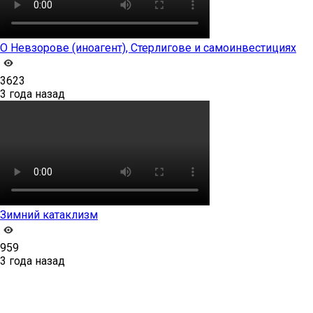
О Невзорове (иноагент), Стерлигове и самоинвестициях
3623
3 года назад
Зимний катаклизм
959
3 года назад