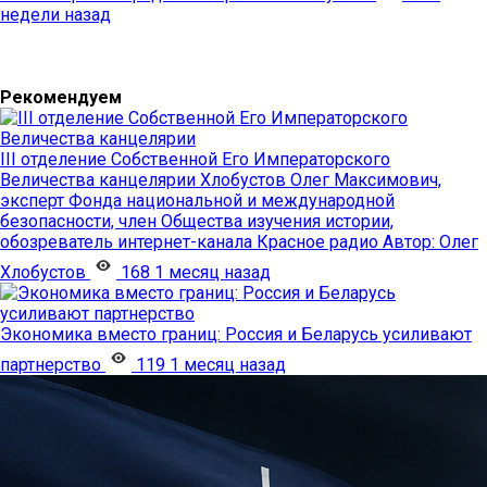
недели назад
Рекомендуем
III отделение Собственной Его Императорского
Величества канцелярии
Хлобустов Олег Максимович,
эксперт Фонда национальной и международной
безопасности, член Общества изучения истории,
обозреватель интернет-канала Красное радио
Автор:
Олег
Хлобустов
168
1 месяц назад
Экономика вместо границ: Россия и Беларусь усиливают
партнерство
119
1 месяц назад