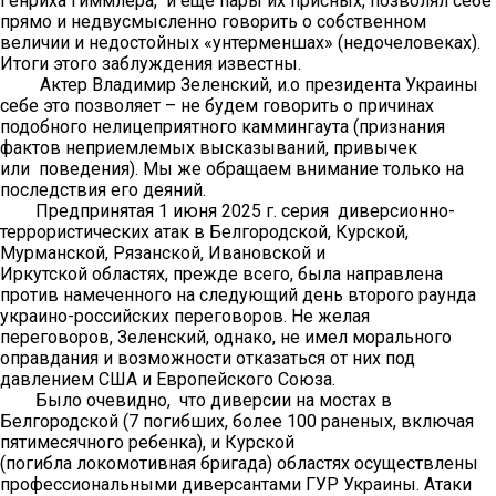
Генриха Гиммлера, и еще пары их присных, позволял себе
прямо и недвусмысленно говорить о собственном
величии и недостойных «унтерменшах» (недочеловеках).
Итоги этого заблуждения известны.
Актер Владимир Зеленский, и.о президента Украины
себе это позволяет – не будем говорить о причинах
подобного нелицеприятного каммингаута (признания
фактов неприемлемых высказываний, привычек
или поведения). Мы же обращаем внимание только на
последствия его деяний.
Предпринятая 1 июня 2025 г. серия диверсионно-
террористических атак в Белгородской, Курской,
Мурманской, Рязанской, Ивановской и
Иркутской областях, прежде всего, была направлена
против намеченного на следующий день второго раунда
украино-российских переговоров. Не желая
переговоров, Зеленский, однако, не имел морального
оправдания и возможности отказаться от них под
давлением США и Европейского Союза.
Было очевидно, что диверсии на мостах в
Белгородской (7 погибших, более 100 раненых, включая
пятимесячного ребенка), и Курской
(погибла локомотивная бригада) областях осуществлены
профессиональными диверсантами ГУР Украины. Атаки