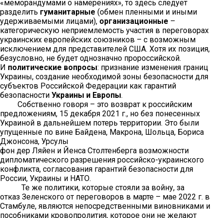
«меморандумами о намерениях», то здесь следует
разделить
гуманитарные
(обмен пленными и иными
удерживаемыми лицами),
организационные
–
категорическую неприемлемость участия в переговорах
украинских европейских союзников – с возможным
исключением для представителей США. Хотя их позиция,
безусловно, не будет однозначно пророссийской.
И
политические вопросы
: признание изменения границ
Украины, создание необходимой зоны безопасности для
субъектов Российской Федерации как гарантий
безопасности
Украины и Европы
.
Собственно говоря – это возврат к российским
предложениям, 15 декабря 2021 г., но без понесенных
Украиной в дальнейшем потерь территории. Это были
упущенные по вине Байдена, Макрона, Шольца, Бориса
Джонсона, Урсулы
фон дер Ляйен и Йенса Столтенберга возможности
дипломатического разрешения российско-украинского
конфликта, согласования гарантий безопасности для
России, Украины и НАТО.
Те же политики, которые стояли за войну, за
отказ Зеленского от переговоров в марте – мае 2022 г. в
Стамбуле, являются непосредственными виновниками и
пособниками кровопролития, которое они не желают