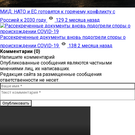
МИД: НАТО и ЕС готовятся к горячему конфликту с
Россией к 2030 году
129
2 месяца назад
Рассекреченные документы вновь подогрели споры о
происхождении COVID-19
138
2 месяца назад
Комментарии (0)
Напишите комментарий
Опубликованные сообщения являются частными
мнениями лиц, их написавших.
Редакция сайта за размещенные сообщения
ответственности не несет.
Опубликовать