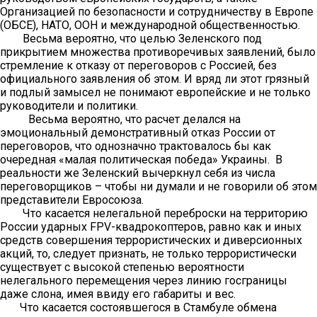
Организацией по безопасности и сотрудничеству в Европе
(ОБСЕ), НАТО, ООН и международной общественностью.
Весьма вероятно, что целью Зеленского под
прикрытием множества противоречивых заявлений, было
стремление к отказу от переговоров с Россией, без
официального заявления об этом. И вряд ли этот грязный
и подлый замысел не понимают европейские и не только
руководители и политики.
Весьма вероятно, что расчет делался на
эмоциональный демонстративный отказ России от
переговоров, что однозначно трактовалось бы как
очередная «малая политическая победа» Украины. В
реальности же Зеленский вычеркнул себя из числа
переговорщиков – чтобы ни думали и не говорили об этом
представители Евросоюза.
Что касается нелегальной переброски на территорию
России ударных FPV-квадрокоптеров, равно как и иных
средств совершения террористических и диверсионных
акций, то, следует признать, не только террористически
существует с высокой степенью вероятности
нелегального перемещения через линию госграницы
даже слона, имея ввиду его габариты и вес.
Что касается состоявшегося в Стамбуле обмена