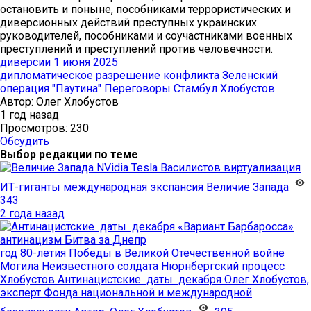
остановить и поныне, пособниками террористических и
диверсионных действий преступных украинских
руководителей, пособниками и соучастниками военных
преступлений и преступлений против человечности.
диверсии 1 июня 2025
дипломатическое разрешение конфликта
Зеленский
операция "Паутина"
Переговоры Стамбул
Хлобустов
Автор:
Олег Хлобустов
1 год назад
Просмотров: 230
Обсудить
Выбор редакции по теме
NVidia
Tesla
Василистов
виртуализация
ИТ-гиганты
международная экспансия
Величие Запада
343
2 года назад
«Вариант Барбаросса»
антинацизм
Битва за Днепр
год 80-летия Победы в Великой Отечественной войне
Могила Неизвестного солдата
Нюрнбергский процесс
Хлобустов
Антинацистские даты декабря
Олег Хлобустов,
эксперт Фонда национальной и международной