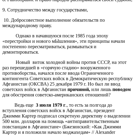
9. Сотрудничество между государствами,
10. Добросовестное выполнение обязательств по
международному праву.
Однако в начавшуюся после 1985 года эпоху
«перестройки и нового мЫшления», эти принципы начали
постепенно пересматриваться, размываться и
демонтироваться.
Новый виток холодной войны против СССР, на этот
раз перешедшей в «горячую стадию» вооруженного
противоборства, начался после ввода Ограниченного
контингента Советских войск в Демократическую республику
Афганистан (ОКСВА) 25 декабря 1979 г. Но был ли ввод
советских войск в Афганистан
причиной,
или лишь
поводом
для обострения советско-американских отношений?
Ведь еще
3 июля 1979 г
., то есть за полгода до
вступления советских войск в Афганистан, президент
Джимми Картер подписал секретную директиву о выделении
500 млн. долларов на помощь «антиправительственным
повстанцам в Афганистане» (Бжезинский: «Как Джимми
Картер и я положили начало моджахедам» // Alexander