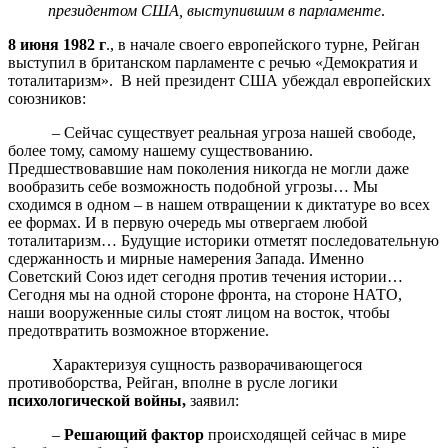
президентом США, выступившим в парламенте
.
8 июня 1982 г
., в начале своего европейского турне, Рейган
выступил в британском парламенте с речью «Демократия и
тоталитаризм». В ней президент США убеждал европейских
союзников:
– Сейчас существует реальная угроза нашей свободе,
более тому, самому нашему существованию.
Предшествовавшие нам поколения никогда не могли даже
вообразить себе возможность подобной угрозы… Мы
сходимся в одном – в нашем отвращении к диктатуре во всех
ее формах. И в первую очередь мы отвергаем любой
тоталитаризм… Будущие историки отметят последовательную
сдержанность и мирные намерения Запада. Именно
Советский Союз идет сегодня против течения истории…
Сегодня мы на одной стороне фронта, на стороне НАТО,
наши вооруженные силы стоят лицом на восток, чтобы
предотвратить возможное вторжение.
Характеризуя сущность разворачивающегося
противоборства, Рейган, вполне в русле логики
психологической войны,
заявил:
–
Решающий фактор
происходящей сейчас в мире