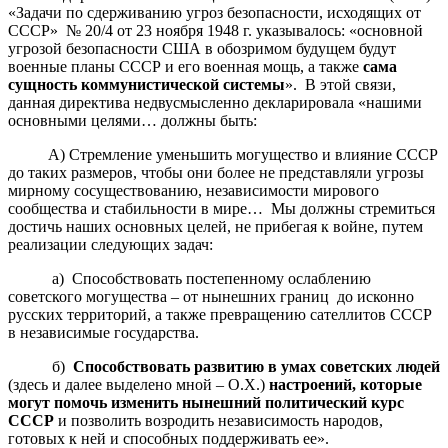
«Задачи по сдерживанию угроз безопасности, исходящих от
СССР» № 20/4 от 23 ноября 1948 г. указывалось: «основной
угрозой безопасности США в обозримом будущем будут
военные планы СССР и его военная мощь, а также
сама
сущность коммунистической системы
». В этой связи,
данная директива недвусмысленно декларировала «нашими
основными целями… должны быть:
А) Стремление уменьшить могущество и влияние СССР
до таких размеров, чтобы они более не представляли угрозы
мирному сосуществованию, независимости мирового
сообщества и стабильности в мире… Мы должны стремиться
достичь наших основных целей, не прибегая к войне, путем
реализации следующих задач:
а) Способствовать постепенному ослаблению
советского могущества – от нынешних границ до исконно
русских территорий, а также превращению сателлитов СССР
в независимые государства.
б)
Способствовать развитию в умах советских людей
(здесь и далее выделено мной – О.Х.)
настроений, которые
могут помочь изменить нынешний политический курс
СССР
и позволить возродить независимость народов,
готовых к ней и способных поддерживать ее».