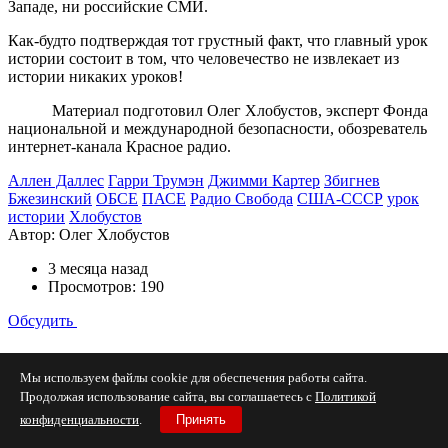
Западе, ни российские СМИ.
Как-будто подтверждая тот грустный факт, что главный урок
истории состоит в том, что человечество не извлекает из
истории никаких уроков!
Материал подготовил Олег Хлобустов, эксперт Фонда
национальной и международной безопасности, обозреватель
интернет-канала Красное радио.
Аллен Даллес
Гарри Трумэн
Джимми Картер
Збигнев
Бжезинский
ОБСЕ
ПАСЕ
Радио Свобода
США-СССР
урок
истории
Хлобустов
Автор:
Олег Хлобустов
3 месяца назад
Просмотров: 190
Обсудить
Выбор редакции по теме
Мы используем файлы cookie для обеспечения работы сайта.
Продолжая использование сайта, вы соглашаетесь с
Политикой
безопасность СССР
МВД
конфиденциальности
.
Принять
СССР
меры безопасности олимпиада 80
Московская
олимпиада
олимпиада 80
подрывные акции
порядок на