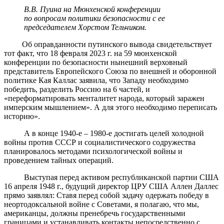
В.В. Пуина на Мюнхенской конференции
по вопросам политики безопасности с ее
председателем Хорстом Тельчиком.
Об оправданности путинского вывода свидетельствует
тот факт, что 18 февраля 2023 г. на 59 мюнхенской
конференции по безопасности нынешний верховный
представитель Европейского Союза по внешней и оборонной
политике Кая Каллас заявила, что Западу необходимо
победить, разделить Россию на 6 частей, и
«переформатировать менталитет народа, который заражен
имперским мышлением». А для этого необходимо переписать
историю».
А в конце 1940-е – 1980-е достигать целей холодной
войны против СССР и социалистического содружества
планировалось методами психологической войны и
проведением тайных операций.
Выступая перед активом республиканской партии США
16 апреля 1948 г., будущий директор ЦРУ США Аллен Даллес
прямо заявлял: Ставя перед собой задачу одержать победу в
неортодоксальной войне с Советами, я полагаю, что мы,
американцы, должны пренебречь государственными
границами и устанавливать контакты непосредственно с