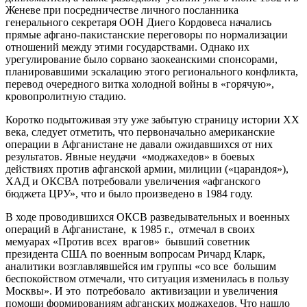
Женеве при посредничестве личного посланника
генерального секретаря ООН Диего Кордовеса начались
прямые афгано-пакистанские переговоры по нормализации
отношений между этими государствами. Однако их
урегулирование было сорвано заокеанскими спонсорами,
планировавшими эскалацию этого регионального конфликта,
перевод очередного витка холодной войны в «горячую»,
кровопролитную стадию.
Коротко подытоживая эту уже забытую страницу истории ХХ
века, следует отметить, что первоначально американские
операции в Афганистане не давали ожидавшихся от них
результатов. Явные неудачи «моджахедов» в боевых
действиях против афганской армии, милиции («царандоя»),
ХАД и ОКСВА потребовали увеличения «афганского
бюджета ЦРУ», что и было произведено в 1984 году.
В ходе проводившихся ОКСВ разведывательных и военных
операций в Афганистане, к 1985 г., отмечал в своих
мемуарах «Против всех врагов» бывший советник
президента США по военным вопросам Ричард Кларк,
аналитики возглавлявшейся им группы «со все большим
беспокойством отмечали, что ситуация изменилась в пользу
Москвы». И это потребовало активизации и увеличения
помощи формированиям афганских моджахедов. Что нашло