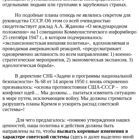
отдельными людьми или группами в зарубежных странах.
Но подобные планы отнюдь не являлись секретом для
руководства СССР. Об этом со всей очевидностью
свидетельствует доклад А.А. Жданова «О международном
положении» на I совещании Коммунистического информбюро
25 сентября 1947 г., в котором подчеркивалось:
«экспансионистская внешняя политика», вдохновляемая и
проводимая американской реакцией, «предусматривает
одновременно активность по всем направлениям: 1) военно-
стратегические мероприятия, 2) экономическая экспансия, 3)
идеологическая борьба».
В директиве СНБ «Задачи и программы национальной
безопасности» № 68 от 14 апреля 1950 г. вновь откровенно
признавалось: «основа противостояния США-СССР – это
конфликт идей… Мы должны… пытаться изменить ситуацию
в мире путем, исключающим войну. Мы должны стремиться
разрушить планы Кремля и ускорить распад советской
системы»!
Для чего предлагалось: «помимо утверждения наших
ценностей, наша политика и действия должны быть
направлены на то, чтобы
вызвать коренные изменения в
характере советской системы
(здесь и далее выделено мной