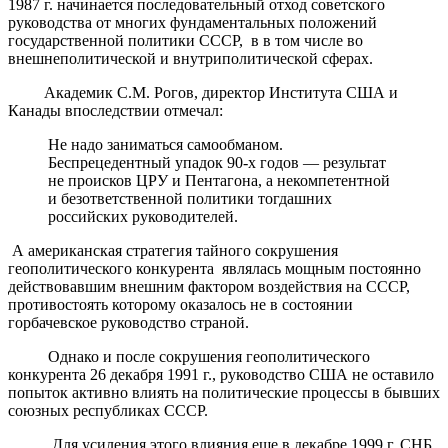
1987 г. начинается последовательный отход советского
руководства от многих фундаментальных положений
государственной политики СССР, в в том числе во
внешнеполитической и внутриполитической сферах.
Академик С.М. Рогов, директор Института США и
Канады впоследствии отмечал:
Не надо заниматься самообманом.
Беспрецедентный упадок 90-х годов — результат
не происков ЦРУ и Пентагона, а некомпетентной
и безответственной политики тогдашних
российских руководителей.
А американская стратегия тайного сокрушения
геополитического конкурента являлась мощным постоянно
действовавшим внешним фактором воздействия на СССР,
противостоять которому оказалось не в состоянии
горбачевское руководство страной.
Однако и после сокрушения геополитического
конкурента 26 декабря 1991 г., руководство США не оставило
попыток активно влиять на политические процессы в бывших
союзных республиках СССР.
Для усиления этого влияния еще в декабре 1999 г. СНБ