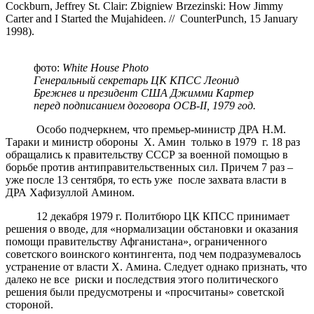
Cockburn, Jeffrey St. Clair: Zbigniew Brzezinski: How Jimmy
Carter and I Started the Mujahideen. // CounterPunch, 15 January
1998).
фото:
White House Photo
Генеральный секретарь ЦК КПСС Леонид
Брежнев и президент США Джимми Картер
перед подписанием договора ОСВ-II, 1979 год.
Особо подчеркнем, что премьер-министр ДРА Н.М.
Тараки и министр обороны Х. Амин только в 1979 г. 18 раз
обращались к правительству СССР за военной помощью в
борьбе против антиправительственных сил. Причем 7 раз –
уже после 13 сентября, то есть уже после захвата власти в
ДРА Хафизуллой Амином.
12 декабря 1979 г. Политбюро ЦК КПСС принимает
решения о вводе, для «нормализации обстановки и оказания
помощи правительству Афганистана», ограниченного
советского воинского контингента, под чем подразумевалось
устранение от власти Х. Амина. Следует однако признать, что
далеко не все риски и последствия этого политического
решения были предусмотрены и «просчитаны» советской
стороной.