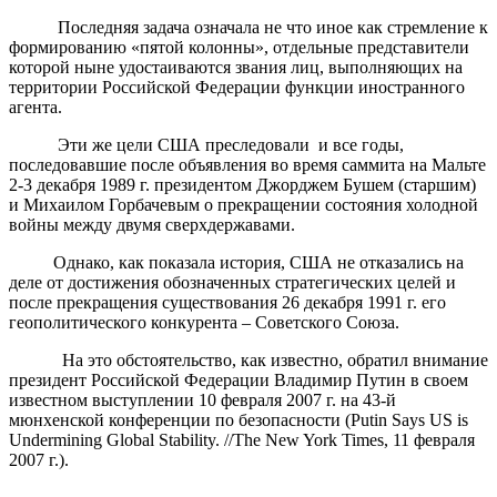
Последняя задача означала не что иное как стремление к
формированию «пятой колонны», отдельные представители
которой ныне удостаиваются звания лиц, выполняющих на
территории Российской Федерации функции иностранного
агента.
Эти же цели США преследовали и все годы,
последовавшие после объявления во время саммита на Мальте
2-3 декабря 1989 г. президентом Джорджем Бушем (старшим)
и Михаилом Горбачевым о прекращении состояния холодной
войны между двумя сверхдержавами.
Однако, как показала история, США не отказались на
деле от достижения обозначенных стратегических целей и
после прекращения существования 26 декабря 1991 г. его
геополитического конкурента – Советского Союза.
На это обстоятельство, как известно, обратил внимание
президент Российской Федерации Владимир Путин в своем
известном выступлении 10 февраля 2007 г. на 43-й
мюнхенской конференции по безопасности (Putin Says US is
Undermining Global Stability. //The New York Times, 11 февраля
2007 г.).