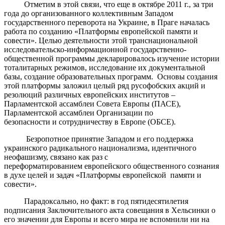
Отметим в этой связи, что еще в октябре 2011 г., за три
года до организованного коллективным Западом
государственного переворота на Украине, в Праге началась
работа по созданию «Платформы европейской памяти и
совести». Целью деятельности этой транснациональной
исследовательско-информационной государственно-
общественной программы декларировалось изучение истории
тоталитарных режимов, исследование их документальной
базы, создание образовательных программ. Основы создания
этой платформы заложил целый ряд русофобских акций и
резолюций различных европейских институтов –
Парламентской ассамблеи Совета Европы (ПАСЕ),
Парламентской ассамблеи Организации по
безопасности и сотрудничеству в Европе (ОБСЕ).
Безропотное принятие Западом и его поддержка
украинского радикального национализма, идентичного
неофашизму, связано как раз с
переформатированием европейского общественного сознания
в духе целей и задач «Платформы европейской памяти и
совести».
Парадоксально, но факт: в год пятидесятилетия
подписания Заключительного акта совещания в Хельсинки о
его значении для Европы и всего мира не вспомнили ни на