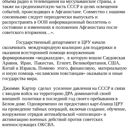
объема радио и телевещания на мусульманские страны, а
также на среднеазиатскую часть СССР в целях освещения
событий, происходящих в Афганистане. Совместно с нашими
союзниками следует периодически выпускать и
распространять в ООН информационный бюллетень о
состоянии и изменениях в положении Афганистана после
советского вторжения…».
Государственный департамент и ЦРУ начали
сколачивать международную коалицию для поддержки и
оказания всесторонней помощи вооруженным
формированиям «моджахедов», в которую вошли Саудовская
Аравия, Иран, Пакистан, Египет, Великобритания, США,
Китай и Израиль. Помимо этого, финансовую, материальную
и иную помощь «исламским повстанцам» оказывали и иные
государства мира.
Джимми Картер сделал усиление давления на СССР в связи
с вводом войск на территорию ДРА доминантой своей
внешней политики в последний год своего пребывания в
Белом доме. Одновременно он предоставил карт-бланш ЦРУ
на проведение тайных операций, включая создание, обучение,
вооружение отрядов антикабульской «оппозиции» и
активизацию военных действий против советских
военнослужащих ОКСВА.