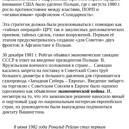
внимание США было уделено Польше, где с августа 1980 г.
росло противостояние между властями, ПОРП и
«независимым» профсоюзом «Солидарность».
Эта стратегия должна была реализовываться с помощью как
«тайных операций» ЦРУ, так и закулисных дипломатических
приемов, тайных сделок, гонки вооружений. Первым её
этапом предусматривалось создание «для Советов» двух
фронтов: в Афганистане и Польше.
30 декабря 1981 г. Рейган объявил экономические санкции
СССР в ответ на введение президентом Польши В.
Ярузельским военного положения в стране… Санкции
касались запрета на поставку в Советский Союз труб
большого диаметра и большого давления для строившегося
газопровода «Западная Сибирь – Европа». Введение эмбарго
на торговлю с Советским Союзом в Европе было оценено
однозначно как объявление
экономической войны
. И,
несмотря на то, что это заокеанское решение наносило явный
и ощутимый удар по национальным интересам европейских
стран, их руководители были вынуждены подчиниться
диктату Вашингтона.
8 июня 1982 года Рональд Рейган стал первым