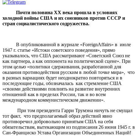
Почти половина ХХ века прошла в условиях
холодной войны США и их союзников против СССР и
стран социалистического содружества.
В опубликованной в журнале «ForeignAffairs» в июле
1947 г. статье «Истоки советского поведения», прямо
указывалось, что США рассматривают «Советский Союз не
как партнера, а как оппонента на политической сцене». При
этом
целью
«политики сдерживания, разработанной для
оказания противодействия русским в любой точке мира», что
в разных вариациях будет неоднократно повторяться и в
последующие годы, обозначалась как стремление США
«своими действиями повлиять на развитие внутренних
отношений как в пределах России, так и во всем
международном коммунистическом движении».
При том президента Гарри Трумэна ничуть не смущал
тот факт, что предполагаемый образ действий явно
противоречил добровольно принятым США на себя
обязательствам, вытекающим из подписания 26 июня 1945 г. в
Сан-Франциско Устава Организации Объединенных Наций!