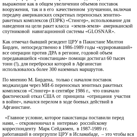
выражение как в общем увеличении объемов поставок
вооружения, так и в его качественном улучшении, включая
передачу американских секретных переносных зенитно-
ракетных комплексов (ПЗРК) «Стингер», использование для
наведения на цели ракет класса «земля-земля» американской
спутниковой навигационной системы «GLOSNAR».
Как отмечал бывший резидент ЦРУ в Пакистане Милтон
Бирден, непосредственно в 1986-1989 годы «курировавший»
все операции против ДРА в регионе, годовой объем
передававшейся «повстанцам» помощи достигал 60 тысяч
тонн (!), для переброски которой в Афганистан
использовалось более 300 наземных маршрутов.
По мнению М. Бирдена, только с началом поставок
моджахедам через МИ-6 переносных зенитных ракетных
комплексов «Стингер» в сентябре 1986 г., что означало
фактический отказ США от принципа «отрицания участия
в войне», начался перелом в ходе боевых действий в
Афганистане.
«Главное условие, которое пакистанцы поставили перед
нами, – откровенничал в интервью российскому
корреспонденту Марк Сейджмен, в 1987-1989 гг.
работавший в опергруппе ЦРУ в Исламабаде, – это чтобы вся