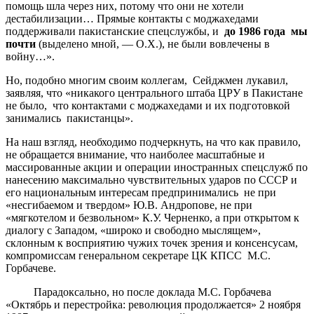
помощь шла через них, потому что они не хотели
дестабилизации… Прямые контакты с моджахедами
поддерживали пакистанские спецслужбы, и
до 1986 года мы
почти
(выделено мной, — О.Х.), не были вовлечены в
войну…».
Но, подобно многим своим коллегам, Сейджмен лукавил,
заявляя, что «никакого центрального штаба ЦРУ в Пакистане
не было, что контактами с моджахедами и их подготовкой
занимались пакистанцы».
На наш взгляд, необходимо подчеркнуть, на что как правило,
не обращается внимание, что наиболее масштабные и
массированные акции и операции иностранных спецслужб по
нанесению максимально чувствительных ударов по СССР и
его национальным интересам предпринимались не при
«несгибаемом и твердом» Ю.В. Андропове, не при
«мягкотелом и безвольном» К.У. Черненко, а при открытом к
диалогу с Западом, «широко и свободно мыслящем»,
склонным к восприятию чужих точек зрения и консенсусам,
компромиссам генеральном секретаре ЦК КПСС М.С.
Горбачеве.
Парадоксально, но после доклада М.С. Горбачева
«Октябрь и перестройка: революция продолжается» 2 ноября