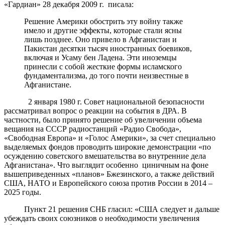
«Гардиан» 28 декабря 2009 г. писала:
Решение Америки обострить эту войну также
имело и другие эффекты, которые стали ясны
лишь позднее. Оно привело в Афганистан и
Пакистан десятки тысяч иностранных боевиков,
включая и Усаму бен Ладена. Эти иноземцы
принесли с собой жесткие формы исламского
фундаментализма, до того почти неизвестные в
Афганистане.
2 января 1980 г. Совет национальной безопасности
рассматривал вопрос о реакции на события в ДРА. В
частности, было принято решение об увеличении объема
вещания на СССР радиостанций «Радио Свобода»,
«Свободная Европа» и «Голос Америки», за счет специально
выделяемых фондов проводить широкие демонстрации «по
осуждению советского вмешательства во внутренние дела
Афганистана». Что выглядит особенно циничным на фоне
вышеприведенных «планов» Бжезинского, а также действий
США, НАТО и Европейского союза против России в 2014 –
2025 годы.
Пункт 21 решения СНБ гласил: «США следует и дальше
убеждать своих союзников о необходимости увеличения