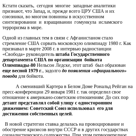
Кстати сказать, сегодня многие западные аналитики
признают, что Запад, и, прежде всего ЦРУ США и их
союзники, во многом повинны в искусственном
синтезировании и взращивании гомункула исламского
терроризма в мире.
Одной из главных тем в связи с Афганистаном стало
стремление США сорвать московскую олимпиаду 1980 г. Как
признавал в марте 2008 г. в интервью радиостанции
«Свобода» руководитель
штаба Государственного
департамента
США
по организации бойкота
Олимпиады-80
Нельсон Ледске, этот штаб был образован
еще весной 1979 г
., задолго
до появления «официального»
повода
для бойкота.
А сменивший Картера в Белом Доме Рональд Рейган на
пресс-конференции 29 января 1981 г. так определил свое
отношение к американо-советским отношениям: До сих пор
детант представлял собой улицу с односторонним
движением: Советский Союз использовал его для
достижения собственных целей
.
В новой стратегии ставка делалась на провоцирование и
обострение кризисов внутри СССР и в других государствах
социалистического содружества. При этом первоочередное