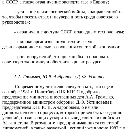
в СССР, а также ограничение экспорта газа в Европу;
– усиление психологической войны, «направленной на
то, чтобы посеять страх и неуверенность среди советского
руководства»;
– ограничение доступа СССР к западным технологиям;
– широко организованную техническую
дезинформацию с целью разрушения советской экономики;
– рост вооружений, что должно было подорвать
советскую экономику и обострить кризис ресурсов.
А.А. Громыко, Ю.В. Андропов и Д. Ф. Устинов
Современному читателю следует знать, что еще в
сентябре 1981 г. Политбюро ЦК КПСС одобрило
предложение министра иностранных дел А.А. Громыко,
поддержанное министром обороны Д.Ф. Устиновым и
председателем КГБ Ю.В. Андроповым, о начале
дипломатического процесса, который привел бы к созданию
условий, позволяющих ускорить вывод советских войск из
Афганистана. В результате предпринимавшихся советской
дипломатией, а также разведкой, усилий уже в июне 1982 г. в