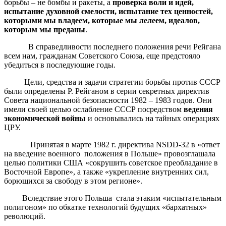
борьбы – не бомбы и ракеты, а
проверка воли и идей,
испытание духовной смелости, испытание тех ценностей,
которыми мы владеем, которые мы лелеем, идеалов,
которым мы преданы
.
В справедливости последнего положения речи Рейгана
всем нам, гражданам Советского Союза, еще предстояло
убедиться в последующие годы.
Цели, средства и задачи стратегии борьбы против СССР
были определены Р. Рейганом в серии секретных директив
Совета национальной безопасности 1982 – 1983 годов. Они
имели своей целью ослабление СССР посредством
ведения
экономической войны
и основывались на тайных операциях
ЦРУ.
Принятая в марте 1982 г. директива NSDD-32 в «ответ
на введение военного положения в Польше» провозглашала
целью политики США «сокрушить советское преобладание в
Восточной Европе», а также «укрепление внутренних сил,
борющихся за свободу в этом регионе».
Вследствие этого Польша стала этаким «испытательным
полигоном» по обкатке технологий будущих «бархатных»
революций.