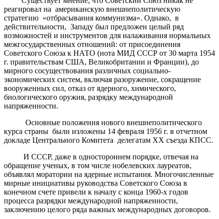
Существует мнение, что Советский Союз никак не
реагировал на американскую внешнеполитическую
стратегию «отбрасывания коммунизма». Однако, в
действительности, Западу был предложен целый ряд
возможностей и инструментов для налаживания нормальных
межгосударственных отношений: от присоединения
Советского Союза к НАТО (нота МИД СССР от 30 марта 1954
г. правительствам США, Великобритании и Франции), до
мирного сосуществования различных социально-
экономических систем, включая разоружение, сокращение
вооруженных сил, отказ от ядерного, химического,
биологического оружия, разрядку международной
напряженности.
Основные положения нового внешнеполитического
курса страны были изложены 14 февраля 1956 г. в отчетном
докладе Центрального Комитета делегатам ХХ съезда КПСС.
И СССР, даже в одностороннем порядке, отвечая на
обращение ученых, в том числе нобелевских лауреатов,
объявлял моратории на ядерные испытания. Многочисленные
мирные инициативы руководства Советского Союза в
конечном счете привели к началу с конца 1960-х годов
процесса разрядки международной напряженности,
заключению целого ряда важных международных договоров.