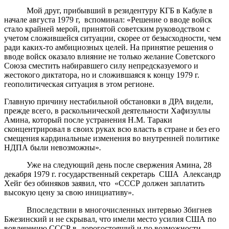
Мой друг, прибывший в резидентуру КГБ в Кабуле в
начале августа 1979 г, вспоминал: «Решение о вводе войск
стало крайней мерой, принятой советским руководством с
учетом сложившейся ситуации, скорее от безысходности, чем
ради каких-то амбициозных целей. На принятие решения о
вводе войск оказало влияние не только желание Советского
Союза сместить набиравшего силу непредсказуемого и
жестокого диктатора, но и сложившаяся к концу 1979 г.
геополитическая ситуация в этом регионе.
Главную причину нестабильной обстановки в ДРА видели,
прежде всего, в раскольнической деятельности Хафизуллы
Амина, который после устранения Н.М. Тараки
сконцентрировал в своих руках всю власть в стране и без его
смещения кардинальные изменения во внутренней политике
НДПА были невозможны»
.
Уже на следующий день после свержения Амина, 28
декабря 1979 г. государственный секретарь США Александр
Хейг без обиняков заявил, что «СССР должен заплатить
высокую цену за свою инициативу».
Впоследствии в многочисленных интервью Збигнев
Бжезинский и не скрывал, что имели место усилия США по
вовлечению СССР в дорогостоящий и по возможности