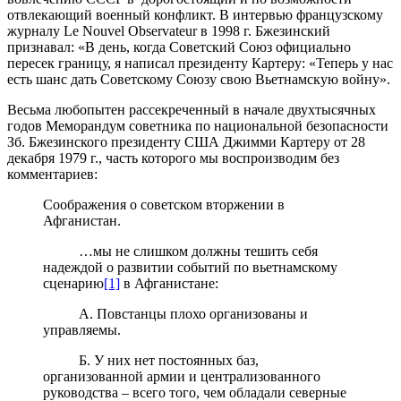
отвлекающий военный конфликт. В интервью французскому
журналу Le Nouvel Observateur в 1998 г. Бжезинский
признавал: «В день, когда Советский Союз официально
пересек границу, я написал президенту Картеру: «Теперь у нас
есть шанс дать Советскому Союзу свою Вьетнамскую войну».
Весьма любопытен рассекреченный в начале двухтысячных
годов Меморандум советника по национальной безопасности
Зб. Бжезинского президенту США Джимми Картеру от 28
декабря 1979 г., часть которого мы воспроизводим без
комментариев:
Соображения о советском вторжении в
Афганистан.
…мы не слишком должны тешить себя
надеждой о развитии событий по вьетнамскому
сценарию
[1]
в Афганистане:
А. Повстанцы плохо организованы и
управляемы.
Б. У них нет постоянных баз,
организованной армии и централизованного
руководства – всего того, чем обладали северные