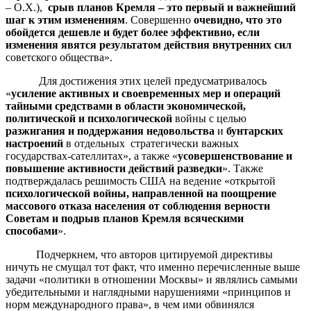
– О.Х.),
срыв планов Кремля – это первый и важнейший
шаг к этим изменениям
. Совершенно
очевидно, что это
обойдется дешевле и будет более эффективно, если
изменения явятся результатом действия внутренних сил
советского общества».
Для достижения этих целей предусматривалось
«
усиление активных и своевременных мер и операций
тайными средствами в области экономической,
политической и психологической
войны с целью
разжигания и поддержания недовольства
и
бунтарских
настроений
в отдельных стратегически важных
государствах-сателлитах», а также «
усовершенствование и
повышение активности действий разведки
». Также
подтверждалась решимость США на ведение «открытой
психологической войны, направленной на поощрение
массового отказа населения от соблюдения верности
Советам и подрыв планов Кремля всяческими
способами
».
Подчеркнем, что авторов цитируемой директивы
ничуть не смущал тот факт, что именно перечисленные выше
задачи «политики в отношении Москвы» и являлись самыми
убедительными и наглядными нарушениями «принципов и
норм международного права», в чем ими обвинялся