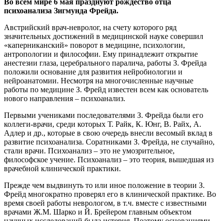
Во всём мире 6 мая празднуют рождество отца
психоанализа Зигмунда Фрейда.
Австрийский врач-невролог, на счету которого ряд
значительных достижений в медицинской науке совершил
«каперниканский» поворот в медицине, психологии,
антропологии и философии. Ему принадлежит открытие
анестезии глаза, церебрального паралича, работы З. Фрейда
положили основание для развития нейробиологии и
нейроанатомии. Несмотря на многочисленные научные
работы по медицине З. Фрейд известен всем как основатель
нового направления – психоанализ.
Первыми учениками последователями З. Фрейда были его
коллеги-врачи, среди которых Т. Райк, К. Юнг, В. Райх, А.
Адлер и др., которые в свою очередь внесли весомый вклад в
развитие психоанализа. Соратниками З. Фрейда, не случайно,
стали врачи. Психоанализ – это не умозрительное,
философское учение. Психоанализ – это теория, вышедшая из
врачебной клинической практики.
Прежде чем выдвинуть то или иное положение в теории З.
Фрейд многократно проверял его в клинической практике. Во
время своей работы неврологом, в т.ч. вместе с известными
врачами Ж.М. Шарко и Й. Брейером главным объектом
научных исследований была истерия. Поэтому основаниями