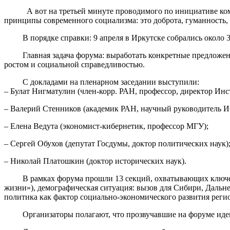
А вот на третьей минуте проводимого по инициативе комм
принципы современного социализма: это доброта, гуманность, 
В порядке справки: 9 апреля в Иркутске собрались около 300
Главная задача форума: выработать конкретные предложения
ростом и социальной справедливостью.
С докладами на пленарном заседании выступили:
– Булат Нигматулин (член-корр. РАН, профессор, директор Инс
– Валерий Стенников (академик РАН, научный руководитель
– Елена Ведута (экономист-кибернетик, профессор МГУ);
– Сергей Обухов (депутат Госдумы, доктор политических наук)
– Николай Платошкин (доктор исторических наук).
В рамках форума прошли 13 секций, охватывающих ключевые а
жизни»), демографическая ситуация: вызов для Сибири, Дальн
политика как фактор социально-экономического развития реги
Организаторы полагают, что прозвучавшие на форуме идеи мо