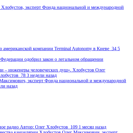
 Хлобустов, эксперт Фонда национальной и международной
ю американской компании Terminal Autonomy в Киеве
34
5
Федерации одобрил закон о легальном обращении
и – инженеры человеческих душ». Хлобустов Олег
лобустов
78
3 недели назад
 Максимович, эксперт Фонда национальной и международной
ели назад
ное радио
Автор:
Олег Хлобустов
109
1 месяц назад
чества канцелярии
Хлобустов Олег Максимович, эксперт