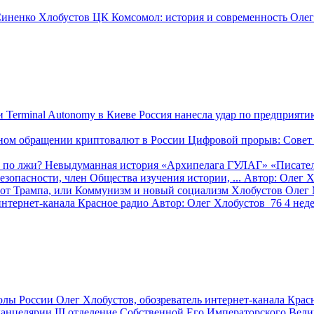
иненко
Хлобустов
ЦК
Комсомол: история и современность
Олег
Россия нанесла удар по предприяти
Цифровой прорыв: Совет 
 по лжи? Невыдуманная история «Архипелага ГУЛАГ»
«Писател
опасности, член Общества изучения истории, ...
Автор:
Олег Х
от Трампа, или Коммунизм и новый социализм
Хлобустов Олег
интернет-канала Красное радио
Автор:
Олег Хлобустов
76
4 нед
олы России
Олег Хлобустов, обозреватель интернет-канала Крас
III отделение Собственной Его Императорского Вели