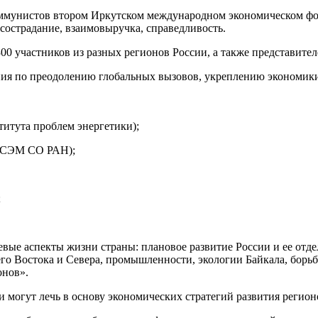
унистов втором Иркутском международном экономическом фо
сострадание, взаимовыручка, справедливость.
 участников из разных регионов России, а также представител
 по преодолению глобальных вызовов, укреплению экономики 
титута проблем энергетики);
 ИСЭМ СО РАН);
;
спекты жизни страны: плановое развитие России и ее отдельн
его Востока и Севера, промышленности, экологии Байкала, бор
онов».
гут лечь в основу экономических стратегий развития регионо