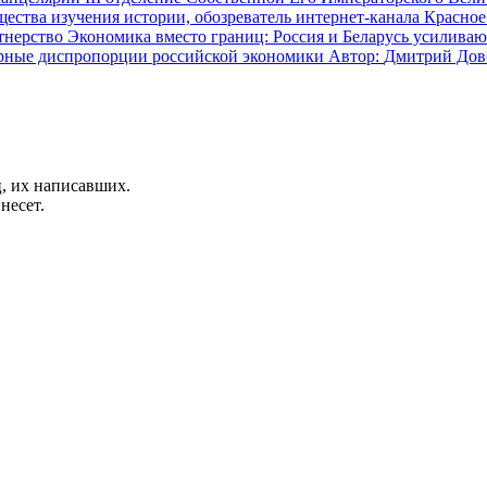
ства изучения истории, обозреватель интернет-канала Красное
Экономика вместо границ: Россия и Беларусь усиливаю
рные диспропорции российской экономики
Автор:
Дмитрий Дов
, их написавших.
несет.