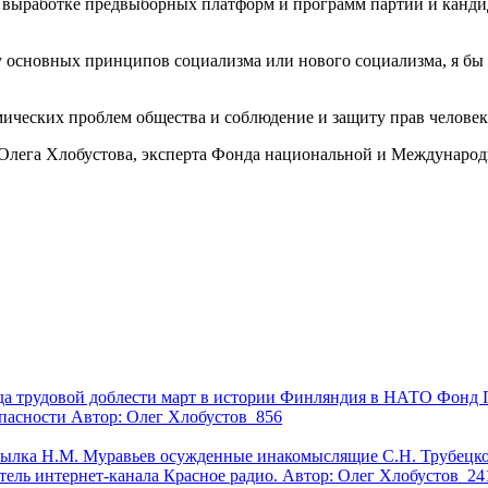
работке предвыборных платформ и программ партий и кандида
новных принципов социализма или нового социализма, я бы е
еских проблем общества и соблюдение и защиту прав человек
о Олега Хлобустова, эксперта Фонда национальной и Международ
да трудовой доблести
март в истории
Финляндия в НАТО
Фонд 
опасности
Автор:
Олег Хлобустов
856
сылка
Н.М. Муравьев
осужденные инакомыслящие
С.Н. Трубецк
тель интернет-канала Красное радио.
Автор:
Олег Хлобустов
24