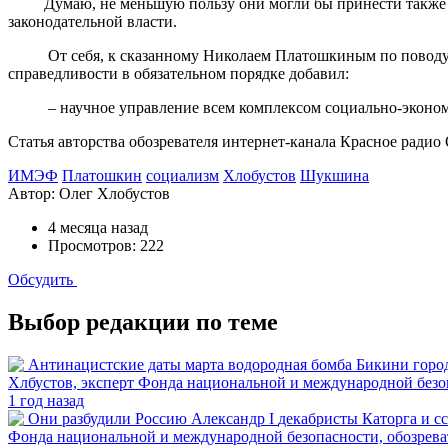
Думаю, не меньшую пользу они могли бы принести также вы
законодательной власти.
От себя, к сказанному Николаем Платошкиным по поводу ос
справедливости в обязательном порядке добавил:
– научное управление всем комплексом социально-экономич
Статья авторства обозревателя интернет-канала Красное ради
ИМЭФ
Платошкин
социализм
Хлобустов
Шукшина
Автор:
Олег Хлобустов
4 месяца назад
Просмотров: 222
Обсудить
Выбор редакции по теме
водородная бомба Бикини
горо
Хлбустов, эксперт Фонда национальной и международной без
1 год назад
Александр I
декабристы
Каторга и с
Фонда национальной и международной безопасности, обозрева