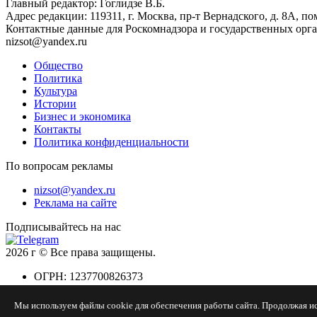
Главный редактор: Гоглидзе В.Б.
Адрес редакции: 119311, г. Москва, пр-т Вернадского, д. 8А, пом
Контактные данные для Роскомнадзора и государственных орг
nizsot@yandex.ru
Общество
Политика
Культура
Истории
Бизнес и экономика
Контакты
Политика конфиденциальности
По вопросам рекламы
nizsot@yandex.ru
Реклама на сайте
Подписывайтесь на нас
2026 г © Все права защищены.
ОГРН: 1237700826373
Разработано в
Мы используем файлы cookie для обеспечения работы сайта. Продолжая ис
ВебУспех