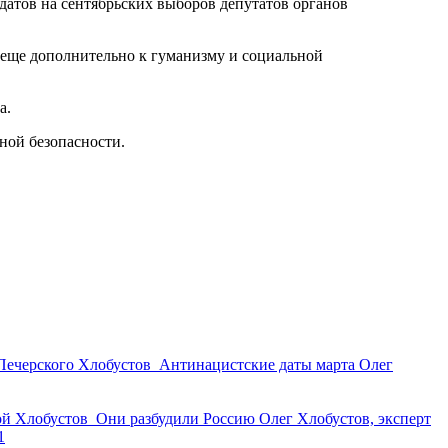
тов на сентябрьских выборов депутатов органов
ще дополнительно к гуманизму и социальной
а.
ной безопасности.
Печерского
Хлобустов
Антинацистские даты марта
Олег
ой
Хлобустов
Они разбудили Россию
Олег Хлобустов, эксперт
1