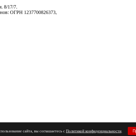
. 8/17/7.
анов: ОГРН 1237700826373,
пользование сайта, вы соглашаетесь с
Политикой конфиденциальности
.
П