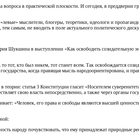
 вопроса в практической плоскости. И сегодня, в преддверии г
левые» мыслители, блогеры, теоретики, идеологи и пропаганди
и, тем самым, не вводить в поле актуального политического диск
я Шукшина в выступлении «Как освободить созидательную эне
тот, кто был никем, тот станет всем. Так освобождается созид
 государства, когда правящая мысль народоориентирована, и пр
и в теории: статья 3 Конституции гласит «Носителем суверените
твляет свою власть непосредственно, а также через органы гос
: «Человек, его права и свободы являются высшей ценностью.
ной:
ь народу почувствовать, что ему принадлежат природные ресур