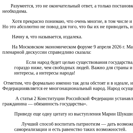
Разумеется, это не окончательный ответ, а только постановка
необходима.
Хотя прекрасно понимаю, что очень многие, в том числе и «
Но это абсолютно не повод для того, что бы их не приводить, 
Начну я, что называется, издалека.
На Московском экономическом форуме 9 апреля 2026 г. Мари
пленарной дискуссии справедливо сказала:
Если народ будет целью существования государства, то 
гораздо ниже, чем свободных людей. Важно для страны и
интересы, а интересы народа!
Отметим, что формально именно так дела обстоят и в идеале, 
Федерацииявляется ее многонациональный народ. Народ осущес
А статья 2 Конституции Российской Федерации устанавливает
гражданина — обязанность государства».
Приведу еще одну цитату из выступления Марии Шукши
Лучший способ воспитать патриотизм — дать возможност
самореализации и есть равенство таких возможностей.