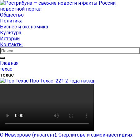
Общество
Политика
Бизнес и экономика
Культура
Истории
Контакты
Главная
техас
техас
Про Техас
221
2 года назад
О Невзорове (иноагент), Стерлигове и самоинвестициях