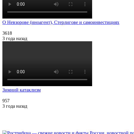
О Невзорове (иноагент), Стерлигове и самоинвестициях
3618
3 года назад
Зимний катаклизм
957
3 года назад