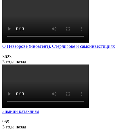
О Невзорове (иноагент), Стерлигове и самоинвестициях
3623
3 года назад
Зимний катаклизм
959
3 года назад