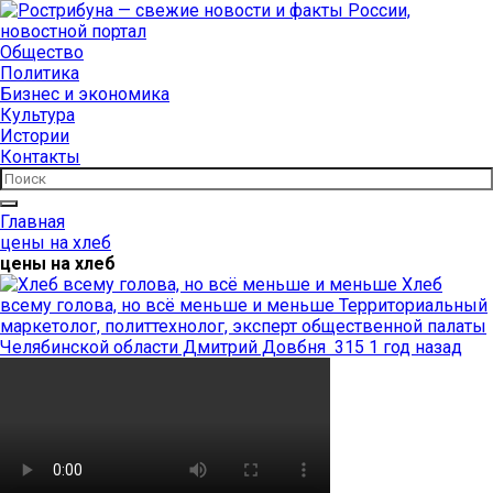
Общество
Политика
Бизнес и экономика
Культура
Истории
Контакты
Главная
цены на хлеб
цены на хлеб
Хлеб
всему голова, но всё меньше и меньше
Территориальный
маркетолог, политтехнолог, эксперт общественной палаты
Челябинской области Дмитрий Довбня
315
1 год назад