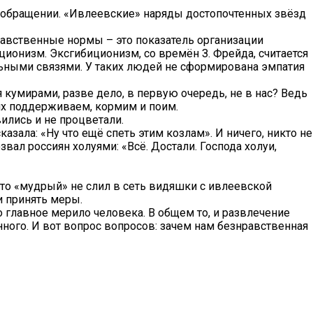
деообращении. «Ивлеевские» наряды достопочтенных звёзд
равственные нормы – это показатель организации
ционизм. Эксгибиционизм, со времён З. Фрейда, считается
ьными связями. У таких людей не сформирована эмпатия
 кумирами, разве дело, в первую очередь, не в нас? Ведь
их поддерживаем, кормим и поим.
вились и не процветали.
зала: «Ну что ещё спеть этим козлам». И ничего, никто не
вал россиян холуями: «Всё. Достали. Господа холуи,
то-то «мудрый» не слил в сеть видяшки с ивлеевской
и принять меры.
о главное мерило человека. В общем то, и развлечение
ного. И вот вопрос вопросов: зачем нам безнравственная