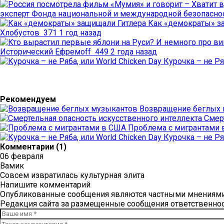
эксперт Фонда национальной и международной безопасност
Как «демократы» з
Хлобустов
371
1 год назад
Исторический Ефремоff
449
2 года назад
Курочка – не Ря
Рекомендуем
Возвращение беглых
Смер
Проблема с мигрантами
Курочка – не Ря
Комментарии (1)
06 февраля
Вамик
Совсем извратилась культурная элита
Напишите комментарий
Опубликованные сообщения являются частными мнениями 
Редакция сайта за размещенные сообщения ответственност