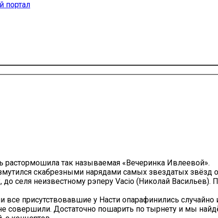
ь растормошила так называемая «Вечеринка Ивлеевой».
озмутился скабрезными нарядами самых звездатых звёзд 
 до селя неизвестному рэперу Vacio (Николай Васильев). 
ли все присутствовавшие у Насти опарафинились случайно
ни не совершили. Достаточно пошарить по тырнету и мы най