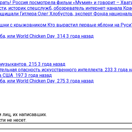
Россия посмотрела фильм «Мумия» и говорит – Хвати
и, историк спецслужб, обозреватель интернет-канала Кра
ащищали Гитлера
Олег Хлобустов, эксперт Фонда национал
Кто вырастил первые яблони на Рус
ба, или World Chicken Day
314
3 года назад
 музыкантов
215
3 года назад
тельная опасность искусственного интеллекта
233
3 года 
 в США
197
3 года назад
ба, или World Chicken Day
275
3 года назад
лиц, их написавших.
и не несет.