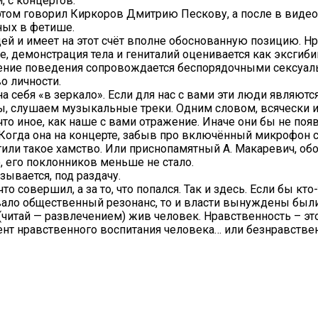
, с концертов.
об этом говорил Киркоров Дмитрию Пескову, а после в ви
ных в фетише.
ей и имеет на этот счёт вполне обоснованную позицию. Н
е, демонстрация тела и гениталий оценивается как эксгиби
шение поведения сопровождается беспорядочными сексуал
о личности.
 себя «в зеркало». Если для нас с вами эти люди являются
ты, слушаем музыкальные треки. Одним словом, всячески 
что иное, как наше с вами отражение. Иначе они бы не поя
огда она на концерте, забыв про включённый микрофон ска
или такое хамство. Или приснопамятный А. Макаревич, обоз
, его поклонников меньше не стало.
зывается, под раздачу.
то совершил, а за то, что попался. Так и здесь. Если бы к
звало общественный резонанс, то и власти вынуждены был
(читай — развлечением) жив человек. Нравственность – эт
нт нравственного воспитания человека… или безнравствен