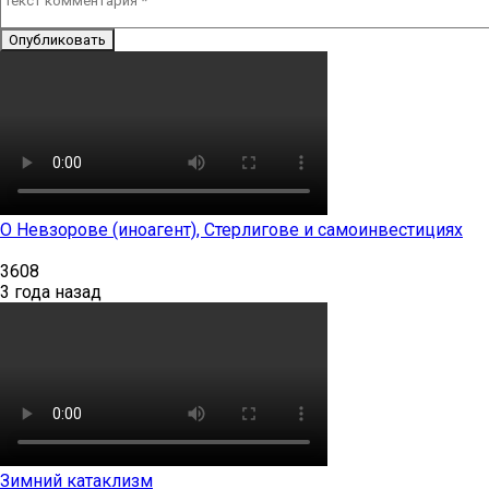
Опубликовать
О Невзорове (иноагент), Стерлигове и самоинвестициях
3608
3 года назад
Зимний катаклизм