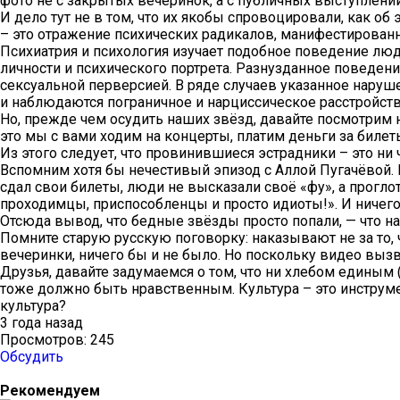
фото не с закрытых вечеринок, а с публичных выступлений
И дело тут не в том, что их якобы спровоцировали, как 
– это отражение психических радикалов, манифестирован
Психиатрия и психология изучает подобное поведение люд
личности и психического портрета. Разнузданное поведени
сексуальной перверсией. В ряде случаев указанное нару
и наблюдаются пограничное и нарциссическое расстройств
Но, прежде чем осудить наших звёзд, давайте посмотрим на
это мы с вами ходим на концерты, платим деньги за биле
Из этого следует, что провинившиеся эстрадники – это ни 
Вспомним хотя бы нечестивый эпизод с Аллой Пугачёвой. К
сдал свои билеты, люди не высказали своё «фу», а проглот
проходимцы, приспособленцы и просто идиоты!». И ничего
Отсюда вывод, что бедные звёзды просто попали, — что на
Помните старую русскую поговорку: наказывают не за то, ч
вечеринки, ничего бы и не было. Но поскольку видео вы
Друзья, давайте задумаемся о том, что ни хлебом единым 
тоже должно быть нравственным. Культура – это инструме
культура?
3 года назад
Просмотров: 245
Обсудить
Рекомендуем