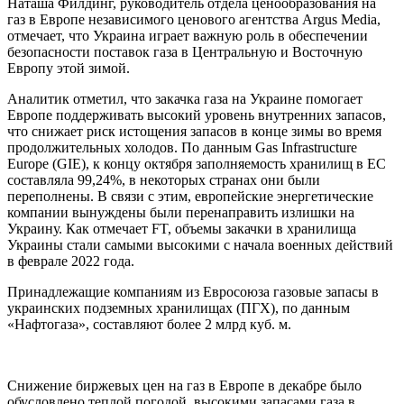
Наташа Филдинг, руководитель отдела ценообразования на
газ в Европе независимого ценового агентства Argus Media,
отмечает, что Украина играет важную роль в обеспечении
безопасности поставок газа в Центральную и Восточную
Европу этой зимой.
Аналитик отметил, что закачка газа на Украине помогает
Европе поддерживать высокий уровень внутренних запасов,
что снижает риск истощения запасов в конце зимы во время
продолжительных холодов. По данным Gas Infrastructure
Europe (GIE), к концу октября заполняемость хранилищ в ЕС
составляла 99,24%, в некоторых странах они были
переполнены. В связи с этим, европейские энергетические
компании вынуждены были перенаправить излишки на
Украину. Как отмечает FT, объемы закачки в хранилища
Украины стали самыми высокими с начала военных действий
в феврале 2022 года.
Принадлежащие компаниям из Евросоюза газовые запасы в
украинских подземных хранилищах (ПГХ), по данным
«Нафтогаза», составляют более 2 млрд куб. м.
Снижение биржевых цен на газ в Европе в декабре было
обусловлено теплой погодой, высокими запасами газа в