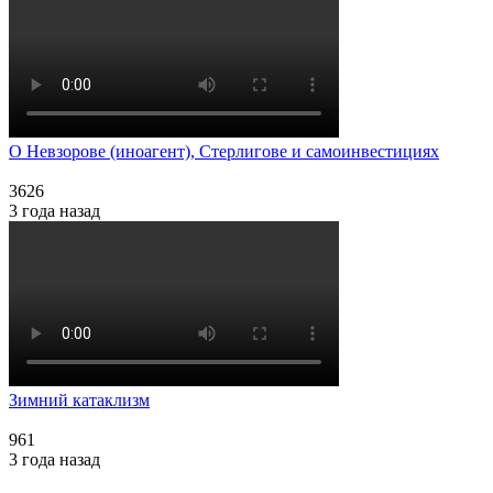
О Невзорове (иноагент), Стерлигове и самоинвестициях
3626
3 года назад
Зимний катаклизм
961
3 года назад